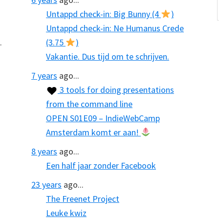
Untappd check-in: Big Bunny (4
)
Untappd check-in: Ne Humanus Crede
.
(3.75
)
Vakantie. Dus tijd om te schrijven.
7 years
ago...
3 tools for doing presentations
from the command line
OPEN S01E09 – IndieWebCamp
Amsterdam komt er aan!
8 years
ago...
Een half jaar zonder Facebook
23 years
ago...
The Freenet Project
Leuke kwiz