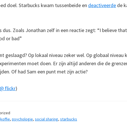
oed doel. Starbucks kwam tussenbeide en
deactiveerde
de k
s dus. Zoals Jonathan zelf in een reactie zegt: “I believe th
od or bad”
nt geslaagd? Op lokaal niveau zeker wel. Op globaal niveau k
 experimenten moet doen. Er zijn altijd anderen die de grenz
jden. Of had Sam een punt met zijn actie?
@ flickr
)
orized
,
koffie
,
psychologie
,
social sharing
,
starbucks