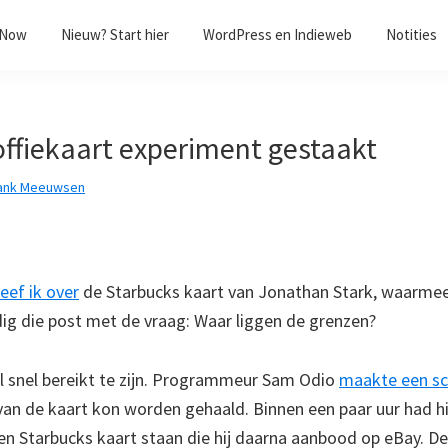
/Now
Nieuw? Start hier
WordPress en Indieweb
Notities
offiekaart experiment gestaakt
ank Meeuwsen
eef ik over
de Starbucks kaart van Jonathan Stark, waarmee
ndig die post met de vraag: Waar liggen de grenzen?
al snel bereikt te zijn. Programmeur Sam Odio
maakte een sc
van de kaart kon worden gehaald. Binnen een paar uur had hi
gen Starbucks kaart staan die hij daarna aanbood op eBay. D