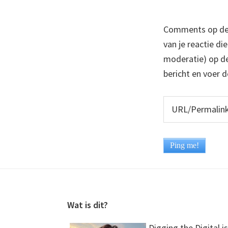
Comments op deze
van je reactie di
moderatie) op dez
bericht en voer d
Footer
Wat is dit?
Digging the Digital is