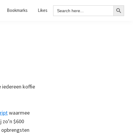
Search Button
Search
Bookmarks
Likes
for:
 iedereen koffie
ript
waarmee
j zo’n $600
e opbrengsten