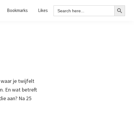
Search Button
Search
Bookmarks
Likes
for:
waar je twijfelt
n. En wat betreft
ie aan? Na 25