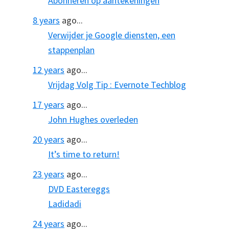
Abonneren op aantekeningen
8 years
ago...
Verwijder je Google diensten, een
stappenplan
12 years
ago...
Vrijdag Volg Tip : Evernote Techblog
17 years
ago...
John Hughes overleden
20 years
ago...
It’s time to return!
23 years
ago...
DVD Eastereggs
Ladidadi
24 years
ago...