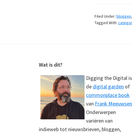
Filed Under:
bloggen
Tagged With:
catego
Footer
Wat is dit?
Digging the Digital is
de
digital garden
of
commonplace book
van
Frank Meeuwsen
Onderwerpen
variëren van
indieweb tot nieuwsbrieven, bloggen,