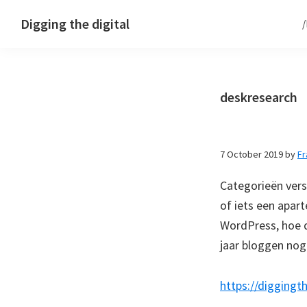
Skip
Skip
Skip
Digging the digital
to
to
to
primary
main
footer
navigation
content
deskresearch
7 October 2019
by
F
Categorieën versu
of iets een apar
WordPress, hoe 
jaar bloggen nog
https://diggingt