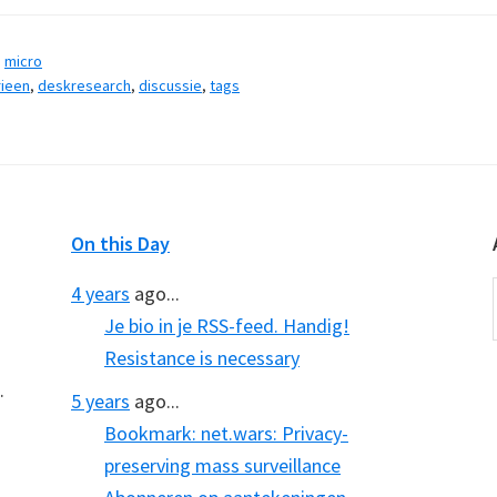
,
micro
rieen
,
deskresearch
,
discussie
,
tags
On this Day
4 years
ago...
Je bio in je RSS-feed. Handig!
Resistance is necessary
.
5 years
ago...
Bookmark: net.wars: Privacy-
preserving mass surveillance