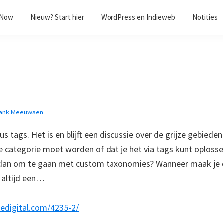
/Now
Nieuw? Start hier
WordPress en Indieweb
Notities
rank Meeuwsen
s tags. Het is en blijft een discussie over de grijze gebieden 
te categorie moet worden of dat je het via tags kunt oplosse
dan om te gaan met custom taxonomies? Wanneer maak je d
 altijd een…
hedigital.com/4235-2/