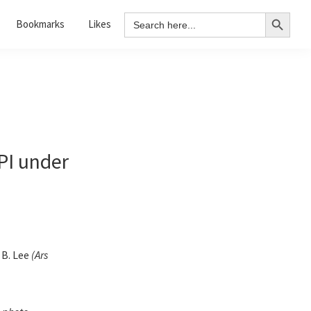
Search Button
Search
Bookmarks
Likes
for:
PI under
B. Lee
(
Ars