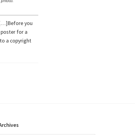
 photo.
 […]Before you
poster for a
 to a copyright
Archives