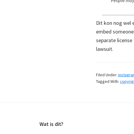
People may 
Dit kon nog wel 
embed someone’s 
separate license 
lawsuit.
Filed Under:
instagr
Tagged With:
copyrig
Footer
Wat is dit?