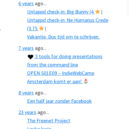
6 years
ago...
Untappd check-in: Big Bunny (4
)
Untappd check-in: Ne Humanus Crede
.
(3.75
)
Vakantie. Dus tijd om te schrijven.
7 years
ago...
3 tools for doing presentations
from the command line
OPEN S01E09 – IndieWebCamp
Amsterdam komt er aan!
8 years
ago...
Een half jaar zonder Facebook
23 years
ago...
The Freenet Project
Leuke kwiz