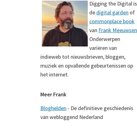
Digging the Digital is
de
digital garden
of
commonplace book
van
Frank Meeuwsen
Onderwerpen
variëren van
indieweb tot nieuwsbrieven, bloggen,
muziek en opvallende gebeurtenissen op
het internet.
Meer Frank
Bloghelden
- De definitieve geschiedenis
van webloggend Nederland