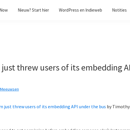
/Now
Nieuw? Start hier
WordPress en Indieweb
Notities
 just threw users of its embedding A
k Meeuwsen
m just threw users of its embedding API under the bus
by
Timothy 