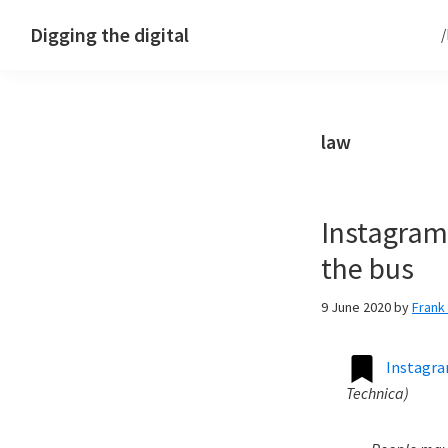
Skip
Skip
Skip
Digging the digital
to
to
to
primary
main
footer
navigation
content
law
Instagram
the bus
9 June 2020
by
Fran
Instagra
Technica
)