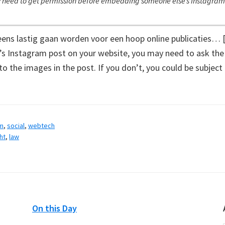
need to get permission before embedding someone else’s Instagram
eens lastig gaan worden voor een hoop online publicaties…
Instagram post on your website, you may need to ask the 
to the images in the post. If you don’t, you could be subject
am
,
social
,
webtech
ht
,
law
On this Day