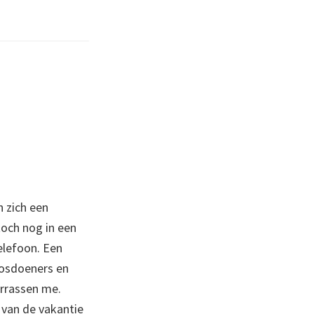
n zich een
toch nog in een
telefoon. Een
oosdoeners en
errassen me.
t van de vakantie