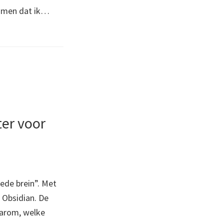
omen dat ik…
er voor
ede brein”. Met
 Obsidian. De
aarom, welke