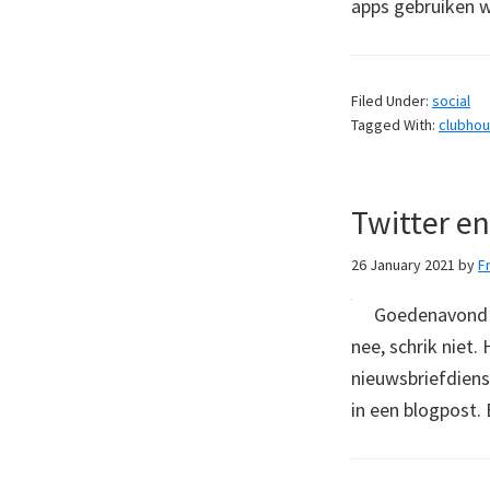
apps gebruiken w
Filed Under:
social
Tagged With:
clubho
Twitter e
26 January 2021
by
F
Goedenavond li
nee, schrik niet
nieuwsbriefdiens
in een blogpost.