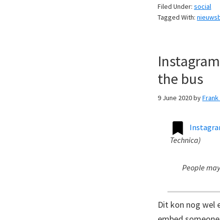
Filed Under:
social
Tagged With:
nieuwsb
Instagram
the bus
9 June 2020
by
Fran
Instagra
Technica
)
People may 
Dit kon nog wel 
embed someone’s 