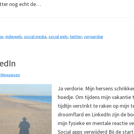
tter nog echt de…
me
,
indieweb
,
social media
,
social web
,
twitter
,
verjaardag
kedIn
k Meeuwsen
Ja verdorie. Mijn hersens schrikke
hoedje. Om tijdens mijn vakantie 
tijdlijn verstrikt te raken op mijn 
droomflard en LinkedIn zijn de b
mijn fysieke en mentale reactie v
Social apps verwijderd Bij de star