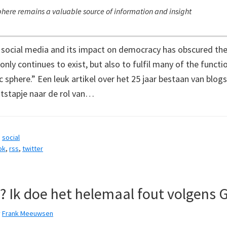
here remains a valuable source of information and insight
 social media and its impact on democracy has obscured the
nly continues to exist, but also to fulfil many of the functi
c sphere.” Een leuk artikel over het 25 jaar bestaan van blog
itstapje naar de rol van…
,
social
ok
,
rss
,
twitter
? Ik doe het helemaal fout volgens 
y
Frank Meeuwsen