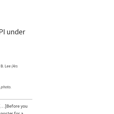
PI under
B. Lee
(
Ars
 photo.
 […]Before you
poster for a