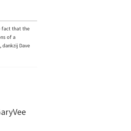
 fact that the
ons of a
s, dankzij Dave
GaryVee