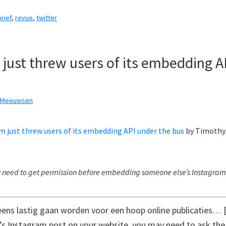
rief
,
revue
,
twitter
 just threw users of its embedding A
k Meeuwsen
m just threw users of its embedding API under the bus
by
Timothy 
need to get permission before embedding someone else’s Instagram
eens lastig gaan worden voor een hoop online publicaties…
Instagram post on your website, you may need to ask the 