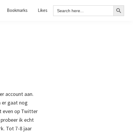
Search Button
Search
Bookmarks
Likes
for:
er account aan.
n er gaat nog
t even op Twitter
n probeer ik echt
k. Tot 7-8 jaar