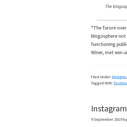
The blogosp
“The furore over
blogosphere not o
functioning publi
Winer, met een u
Filed Under:
bloggen
Tagged With:
facebo
Instagram
9 September 2019
b