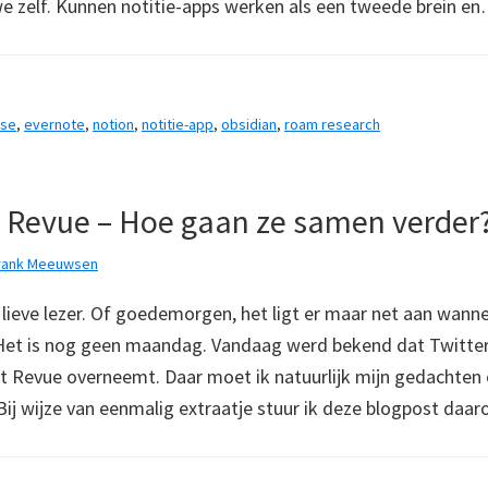
e zelf. Kunnen notitie-apps werken als een tweede brein e
use
,
evernote
,
notion
,
notitie-app
,
obsidian
,
roam research
n Revue – Hoe gaan ze samen verder
rank Meeuwsen
eve lezer. Of goedemorgen, het ligt er maar net aan wanneer
. Het is nog geen maandag. Vandaag werd bekend dat Twitte
t Revue overneemt. Daar moet ik natuurlijk mijn gedachten 
 Bij wijze van eenmalig extraatje stuur ik deze blogpost da