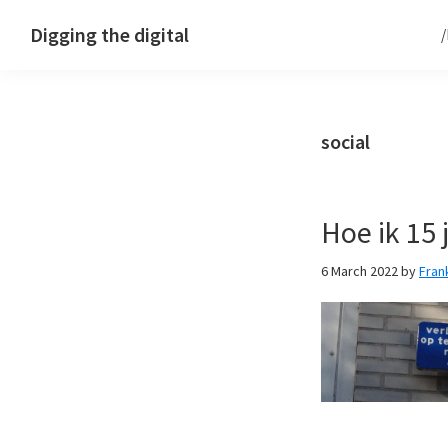
Skip
Skip
Skip
Digging the digital
to
to
to
primary
main
footer
navigation
content
social
Hoe ik 15 
6 March 2022
by
Fran