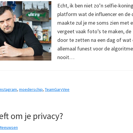
Echt, ik ben niet zo’n selfie-konin
platform wat de influencer en de
maakte zul je me soms zien met ee
vergeet vaak foto’s te maken, de
door te zetten na een dag of wat 
allemaal funest voor de algoritme
nooit…
instagram
,
moederschip
,
TeamGaryVee
ft om je privacy?
 Meeuwsen