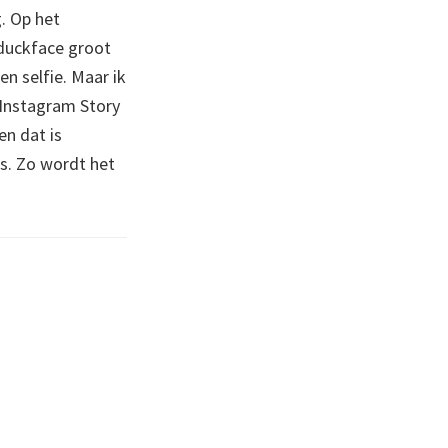
g. Op het
 duckface groot
n selfie. Maar ik
 Instagram Story
en dat is
s. Zo wordt het