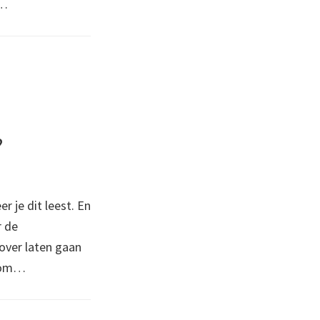
n…
?
 je dit leest. En
r de
over laten gaan
arom…