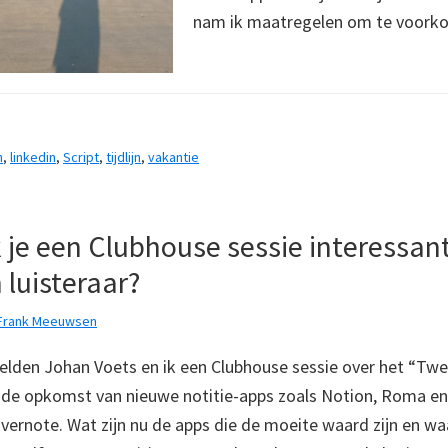
nam ik maatregelen om te voork
n
,
linkedin
,
Script
,
tijdlijn
,
vakantie
je een Clubhouse sessie interessant
 luisteraar?
Frank Meeuwsen
elden Johan Voets en ik een Clubhouse sessie over het “Twe
de opkomst van nieuwe notitie-apps zoals Notion, Roma en
vernote. Wat zijn nu de apps die de moeite waard zijn en w