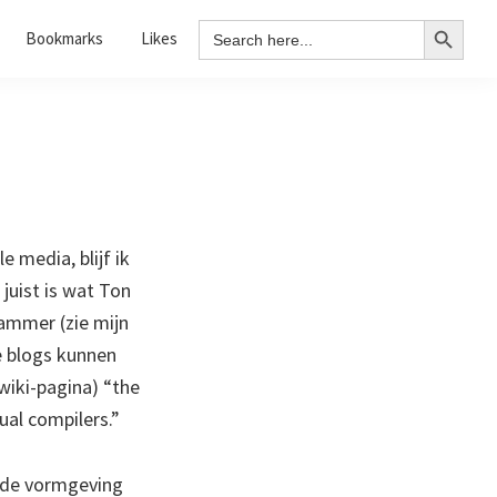
Search Button
Search
Bookmarks
Likes
for:
e media, blijf ik
 juist is wat Ton
ammer (zie mijn
e blogs kunnen
 wiki-pagina) “the
dual compilers.”
r de vormgeving