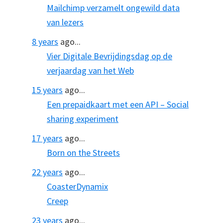
Mailchimp verzamelt ongewild data
van lezers
8 years
ago...
Vier Digitale Bevrijdingsdag op de
verjaardag van het Web
15 years
ago...
Een prepaidkaart met een API – Social
sharing experiment
17 years
ago...
Born on the Streets
22 years
ago...
CoasterDynamix
Creep
23 years
ago...