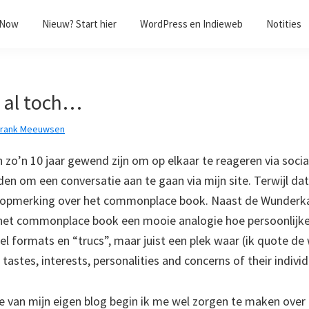
/Now
Nieuw? Start hier
WordPress en Indieweb
Notities
e al toch…
Frank Meeuwsen
h zo’n 10 jaar gewend zijn om op elkaar te reageren via social
den om een conversatie aan te gaan via mijn site. Terwijl dat
n opmerking over het commonplace book. Naast de Wunderk
s het commonplace book een mooie analogie hoe persoonlijk
eel formats en “trucs”, maar juist een plek waar (ik quote de
e tastes, interests, personalities and concerns of their indivi
e van mijn eigen blog begin ik me wel zorgen te maken ove