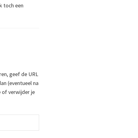
ik toch een
ren, geef de URL
 dan (eventueel na
 of verwijder je