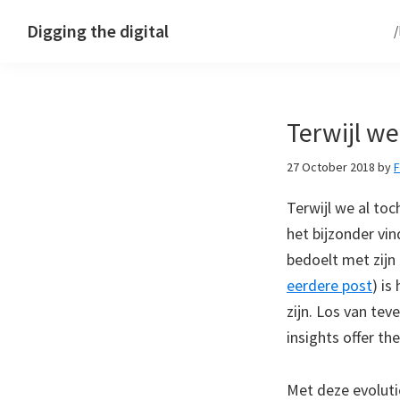
Skip
Skip
Skip
Digging the digital
to
to
to
primary
main
footer
navigation
content
Terwijl w
27 October 2018
by
Terwijl we al toc
het bijzonder vin
bedoelt met zij
eerdere post
) i
zijn. Los van tev
insights offer th
Met deze evoluti