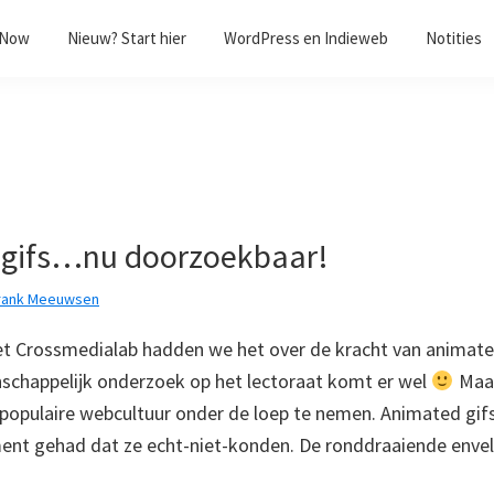
/Now
Nieuw? Start hier
WordPress en Indieweb
Notities
 gifs…nu doorzoekbaar!
rank Meeuwsen
t Crossmedialab hadden we het over de kracht van animate
schappelijk onderzoek op het lectoraat komt er wel
Maar
 populaire webcultuur onder de loep te nemen. Animated gifs 
nt gehad dat ze echt-niet-konden. De ronddraaiende env