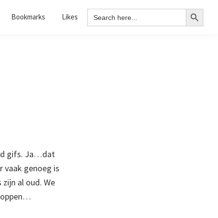
Search Button
Search
Bookmarks
Likes
for:
d gifs. Ja…dat
 vaak genoeg is
zijn al oud. We
eloppen…