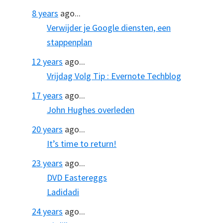
8 years
ago...
Verwijder je Google diensten, een
stappenplan
12 years
ago...
Vrijdag Volg Tip : Evernote Techblog
17 years
ago...
John Hughes overleden
20 years
ago...
It’s time to return!
23 years
ago...
DVD Eastereggs
Ladidadi
24 years
ago...