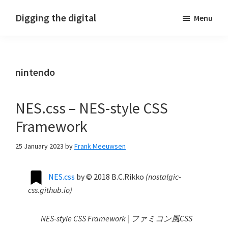
Skip
Skip
Skip
Digging the digital
Menu
to
to
to
primary
main
footer
navigation
content
nintendo
NES.css – NES-style CSS
Framework
25 January 2023
by
Frank Meeuwsen
NES.css
by
© 2018 B.C.Rikko
(
nostalgic-
css.github.io
)
NES-style CSS Framework | ファミコン風CSS