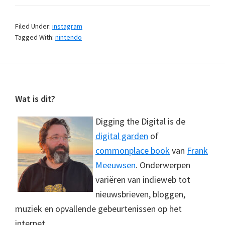
Filed Under:
instagram
Tagged With:
nintendo
Footer
Wat is dit?
Digging the Digital is de
digital garden
of
commonplace book
van
Frank
Meeuwsen
. Onderwerpen
variëren van indieweb tot
nieuwsbrieven, bloggen,
muziek en opvallende gebeurtenissen op het
internet.