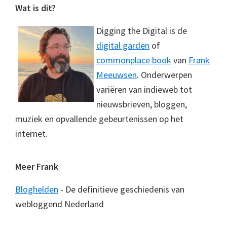
Footer
Wat is dit?
Digging the Digital is de
digital garden
of
commonplace book
van
Frank
Meeuwsen
. Onderwerpen
variëren van indieweb tot
nieuwsbrieven, bloggen,
muziek en opvallende gebeurtenissen op het
internet.
Meer Frank
Bloghelden
- De definitieve geschiedenis van
webloggend Nederland