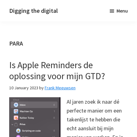
Skip
Skip
Skip
Digging the digital
Menu
to
to
to
primary
main
footer
navigation
content
PARA
Is Apple Reminders de
oplossing voor mijn GTD?
10 January 2023
by
Frank Meeuwsen
Al jaren zoek ik naar dé
perfecte manier om een
takenlijst te hebben die
echt aansluit bij mijn