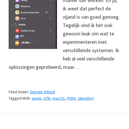
manier van werken. En ja,
ik weet dat perfect de
vijand is van goed genoeg.
Tegelijk vind ik het ook
gewoon leuk om wat te
experimenteren met
verschillende systemen. Ik
heb al veel verschillende
oplossingen geprobeerd, maar…
Filed Under:
Digitale fitheid
Tagged With:
apple
,
GTD
,
macOS
,
PARA
,
takenlijst