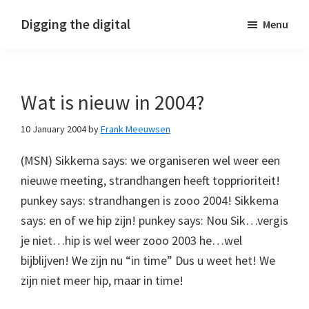
Skip
Skip
Skip
Digging the digital
Menu
to
to
to
primary
main
footer
navigation
content
Wat is nieuw in 2004?
10 January 2004
by
Frank Meeuwsen
(MSN) Sikkema says: we organiseren wel weer een
nieuwe meeting, strandhangen heeft topprioriteit!
punkey says: strandhangen is zooo 2004! Sikkema
says: en of we hip zijn! punkey says: Nou Sik…vergis
je niet…hip is wel weer zooo 2003 he…wel
bijblijven! We zijn nu “in time” Dus u weet het! We
zijn niet meer hip, maar in time!