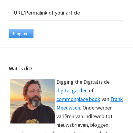
Footer
Wat is dit?
Digging the Digital is de
digital garden
of
commonplace book
van
Frank
Meeuwsen
. Onderwerpen
variëren van indieweb tot
nieuwsbrieven, bloggen,