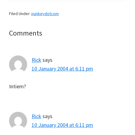
Filed Under:
punkeydotcom
Reader
Comments
Interactions
Rick
says
10 January 2004 at 6:11 pm
Intiem?
Rick
says
10 January 2004 at 6:11 pm