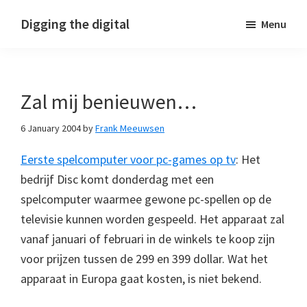
Skip
Skip
Skip
Digging the digital
Menu
to
to
to
primary
main
footer
navigation
content
Zal mij benieuwen…
6 January 2004
by
Frank Meeuwsen
Eerste spelcomputer voor pc-games op tv
: Het
bedrijf Disc komt donderdag met een
spelcomputer waarmee gewone pc-spellen op de
televisie kunnen worden gespeeld. Het apparaat zal
vanaf januari of februari in de winkels te koop zijn
voor prijzen tussen de 299 en 399 dollar. Wat het
apparaat in Europa gaat kosten, is niet bekend.