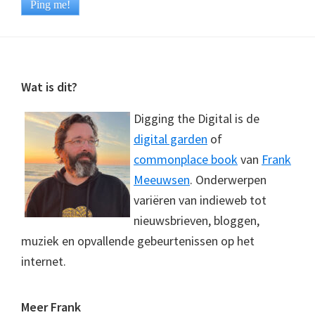
Footer
Wat is dit?
Digging the Digital is de
digital garden
of
commonplace book
van
Frank
Meeuwsen
. Onderwerpen
variëren van indieweb tot
nieuwsbrieven, bloggen,
muziek en opvallende gebeurtenissen op het
internet.
Meer Frank