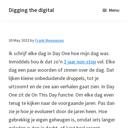
Skip
Skip
Skip
Digging the digital
Menu
to
to
to
primary
main
footer
navigation
content
30 May 2023
by
Frank Meeuwsen
Ik schrijf elke dag in Day One hoe mijn dag was.
Inmiddels hou ik dat zo’n
3 jaar non-stop
vol. Elke
dag een paar woorden of zinnen over de dag. Dat
lijken kleine onbeduidende druppels, tot je
uitzoomt en de zee aan verhalen gaat zien. In Day
One zit de On This Day functie. Om elke dag even
terug te kijken naar de voorgaande jaren. Pas dan
zie je hoe je evolueert door de jaren heen. Hoe
gebrekkig je eigen geheugen is, omdat iets langer
geleden is dan je dacht, of juist heel recent.