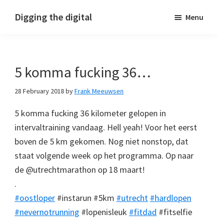
Skip
Skip
Skip
Digging the digital
Menu
to
to
to
primary
main
footer
navigation
content
5 komma fucking 36…
28 February 2018
by
Frank Meeuwsen
5 komma fucking 36 kilometer gelopen in
intervaltraining vandaag. Hell yeah! Voor het eerst
boven de 5 km gekomen. Nog niet nonstop, dat
staat volgende week op het programma. Op naar
de @utrechtmarathon op 18 maart!
.
#oostloper
#instarun #5km
#utrecht
#hardlopen
#nevernotrunning
#lopenisleuk
#fitdad
#fitselfie