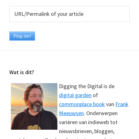
Footer
Wat is dit?
Digging the Digital is de
digital garden
of
commonplace book
van
Frank
Meeuwsen
. Onderwerpen
variëren van indieweb tot
nieuwsbrieven, bloggen,