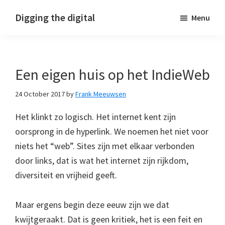
Skip
Skip
Skip
Digging the digital
Menu
to
to
to
primary
main
footer
navigation
content
Een eigen huis op het IndieWeb
24 October 2017
by
Frank Meeuwsen
Het klinkt zo logisch. Het internet kent zijn
oorsprong in de hyperlink. We noemen het niet voor
niets het “web”. Sites zijn met elkaar verbonden
door links, dat is wat het internet zijn rijkdom,
diversiteit en vrijheid geeft.
Maar ergens begin deze eeuw zijn we dat
kwijtgeraakt. Dat is geen kritiek, het is een feit en