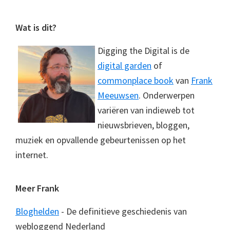
Footer
Wat is dit?
Digging the Digital is de
digital garden
of
commonplace book
van
Frank
Meeuwsen
. Onderwerpen
variëren van indieweb tot
nieuwsbrieven, bloggen,
muziek en opvallende gebeurtenissen op het
internet.
Meer Frank
Bloghelden
- De definitieve geschiedenis van
webloggend Nederland