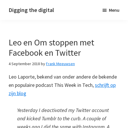
Skip
Skip
Skip
Digging the digital
Menu
to
to
to
primary
main
footer
navigation
content
Leo en Om stoppen met
Facebook en Twitter
4 September 2018
by
Frank Meeuwsen
Leo Laporte, bekend van onder andere de bekende
en populaire podcast This Week in Tech,
schrijft op
zijn blog
Yesterday I deactivated my Twitter account
and kicked Tumblr to the curb. A couple of
weeks ago I did the same with Instagram. A