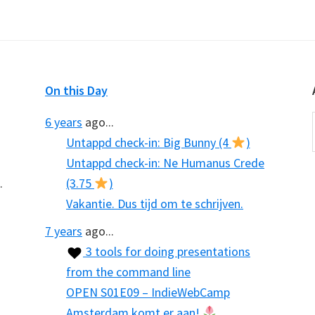
On this Day
6 years
ago...
Untappd check-in: Big Bunny (4
)
Untappd check-in: Ne Humanus Crede
.
(3.75
)
Vakantie. Dus tijd om te schrijven.
7 years
ago...
3 tools for doing presentations
from the command line
OPEN S01E09 – IndieWebCamp
Amsterdam komt er aan!