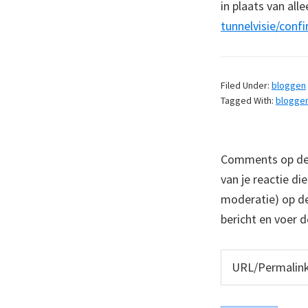
in plaats van all
tunnelvisie/conf
Filed Under:
bloggen
Tagged With:
blogge
Comments op deze
van je reactie di
moderatie) op dez
bericht en voer d