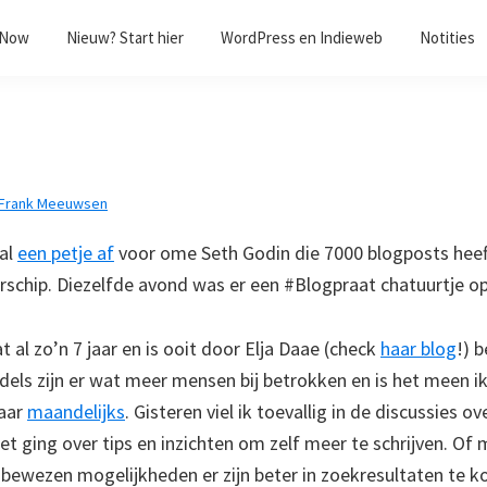
/Now
Nieuw? Start hier
WordPress en Indieweb
Notities
Frank Meeuwsen
 al
een petje af
voor ome Seth Godin die 7000 blogposts heef
rschip. Diezelfde avond was er een #Blogpraat chatuurtje op
 al zo’n 7 jaar en is ooit door Elja Daae (check
haar blog
!) 
dels zijn er wat meer mensen bij betrokken en is het meen i
maar
maandelijks
. Gisteren viel ik toevallig in de discussies ov
het ging over tips en inzichten om zelf meer te schrijven. Of
bewezen mogelijkheden er zijn beter in zoekresultaten te k