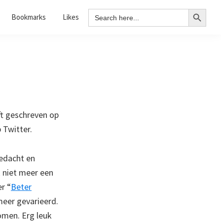
Search Button
Search
Bookmarks
Likes
for:
t geschreven op
 Twitter.
bedacht en
k niet meer een
er “
Beter
 meer gevarieerd.
omen. Erg leuk