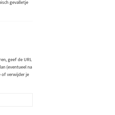
pisch gevalletje
ren, geef de URL
 dan (eventueel na
 of verwijder je