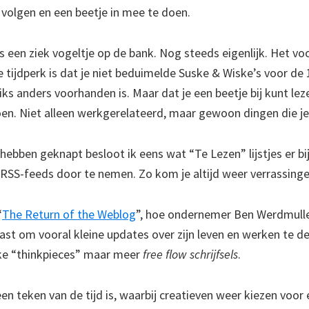
volgen en een beetje in mee te doen.
s een ziek vogeltje op de bank. Nog steeds eigenlijk. Het vo
ale tijdperk is dat je niet beduimelde Suske & Wiske’s voor d
iks anders voorhanden is. Maar dat je een beetje bij kunt le
oen. Niet alleen werkgerelateerd, maar gewoon dingen die je 
 hebben geknapt besloot ik eens wat “Te Lezen” lijstjes er bi
 RSS-feeds door te nemen. Zo kom je altijd weer verrassing
“
The Return of the Weblog
”, hoe ondernemer Ben Werdmuller
ast om vooral kleine updates over zijn leven en werken te de
ke “thinkpieces” maar meer
free flow schrijfsels
.
 een teken van de tijd is, waarbij creatieven weer kiezen voor