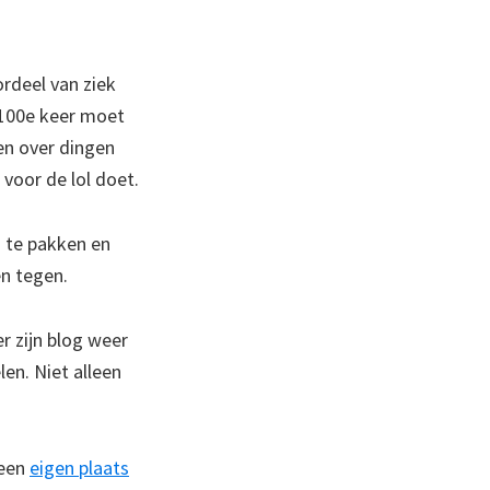
ordeel van ziek
e 100e keer moet
zen over dingen
voor de lol doet.
j te pakken en
en tegen.
 zijn blog weer
len. Niet alleen
 een
eigen plaats