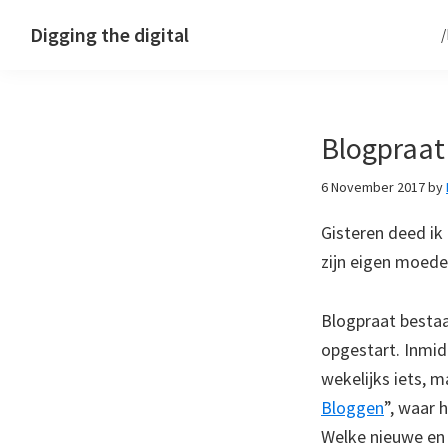
Skip
Skip
Skip
Digging the digital
to
to
to
primary
main
footer
navigation
content
Blogpraat
6 November 2017
by
Gisteren deed ik
zijn eigen moede
Blogpraat bestaat
opgestart. Inmid
wekelijks iets, 
Bloggen
”, waar 
Welke nieuwe en 