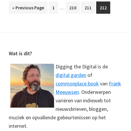
Interim
…
Go
Page
Page
Page
Page
«
Previous Page
1
210
211
212
pages
to
omitted
Footer
Wat is dit?
Digging the Digital is de
digital garden
of
commonplace book
van
Frank
Meeuwsen
. Onderwerpen
variëren van indieweb tot
nieuwsbrieven, bloggen,
muziek en opvallende gebeurtenissen op het
internet.