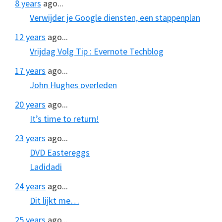
8 years
ago...
Verwijder je Google diensten, een stappenplan
12 years
ago...
Vrijdag Volg Tip : Evernote Techblog
17 years
ago...
John Hughes overleden
20 years
ago...
It’s time to return!
23 years
ago...
DVD Eastereggs
Ladidadi
24 years
ago...
Dit lijkt me…
25 years
ago...