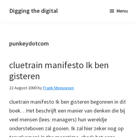
Skip
Skip
Skip
Digging the digital
Menu
to
to
to
primary
main
footer
navigation
content
punkeydotcom
cluetrain manifesto Ik ben
gisteren
22 August 2000
by
Frank Meeuwsen
cluetrain manifesto Ik ben gisteren begonnen in dit
boek…Het beschrijft een manier van denken die bij
veel mensen (lees: managers) hun wereldje
ondersteboven zal gooien. Ik zal hier zeker nog op