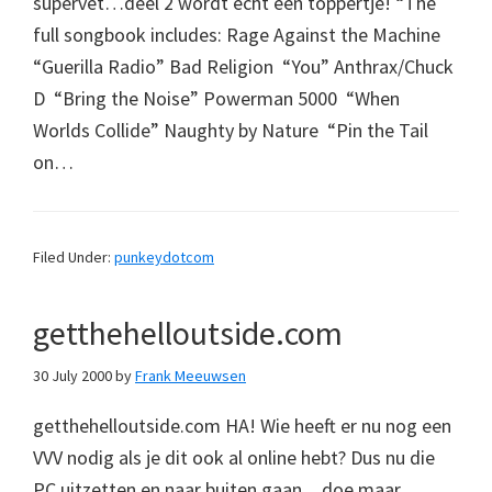
supervet…deel 2 wordt echt een toppertje! “The
full songbook includes: Rage Against the Machine 
“Guerilla Radio” Bad Religion  “You” Anthrax/Chuck
D  “Bring the Noise” Powerman 5000  “When
Worlds Collide” Naughty by Nature  “Pin the Tail
on…
Filed Under:
punkeydotcom
getthehelloutside.com
30 July 2000
by
Frank Meeuwsen
getthehelloutside.com HA! Wie heeft er nu nog een
VVV nodig als je dit ook al online hebt? Dus nu die
PC uitzetten en naar buiten gaan…doe maar…