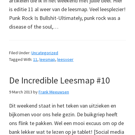
artikelen die ik in het weekend met jullie deel. Hier
is editie 11 al weer van de leesmap. Veel leesplezier!
Punk Rock Is Bullshit-Ultimately, punk rock was a
disease of the soul,…
Filed Under:
Uncategorized
Tagged With:
11
,
leesmap
,
leesvoer
De Incredible Leesmap #10
9 March 2013
by
Frank Meeuwsen
Dit weekend staat in het teken van uitzieken en
bijkomen voor ons hele gezin. De buikgriep heeft
ons flink te pakken. Wel een mooi excuus om op de
bank lekker wat te lezen op je tablet! [Social media