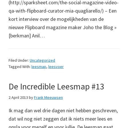
(http://sparksheet.com/the-social-magazine-video-
qa-with-flipboard-curator-mia-quagliarello/) – Een
kort interview over de mogelijkheden van de
nieuwe Flipboard magazine maker Joho the Blog »
[berkman] Anil…
Filed Under:
Uncategorized
Tagged With:
leesmap
,
leesvoer
De Incredible Leesmap #13
2 April 2013
by
Frank Meeuwsen
Ik mag dan wel drie dagen niet hebben geschreven,
dat wil nog niet zeggen dat ik niets meer lees en
opsla voor mezelf en voor jullie. De leesmap gaat