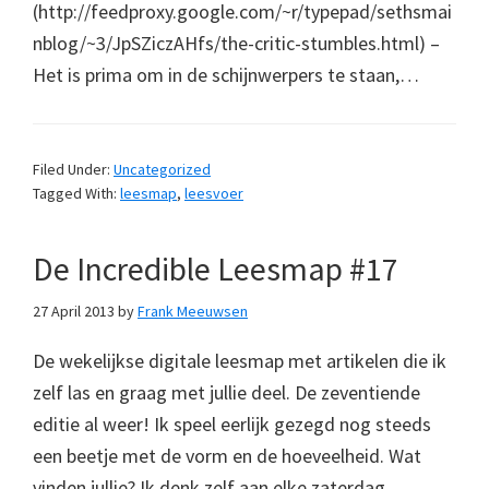
(http://feedproxy.google.com/~r/typepad/sethsmai
nblog/~3/JpSZiczAHfs/the-critic-stumbles.html) –
Het is prima om in de schijnwerpers te staan,…
Filed Under:
Uncategorized
Tagged With:
leesmap
,
leesvoer
De Incredible Leesmap #17
27 April 2013
by
Frank Meeuwsen
De wekelijkse digitale leesmap met artikelen die ik
zelf las en graag met jullie deel. De zeventiende
editie al weer! Ik speel eerlijk gezegd nog steeds
een beetje met de vorm en de hoeveelheid. Wat
vinden jullie? Ik denk zelf aan elke zaterdag