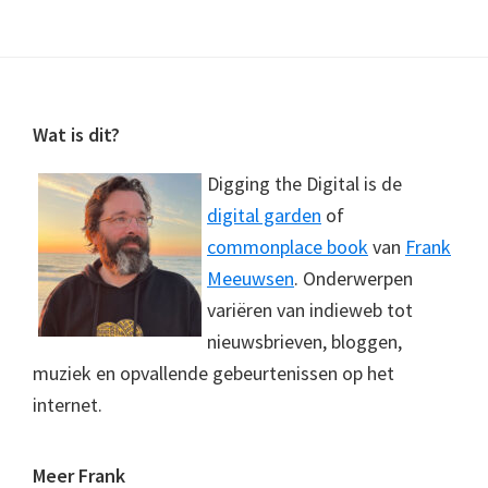
Footer
Wat is dit?
Digging the Digital is de
digital garden
of
commonplace book
van
Frank
Meeuwsen
. Onderwerpen
variëren van indieweb tot
nieuwsbrieven, bloggen,
muziek en opvallende gebeurtenissen op het
internet.
Meer Frank