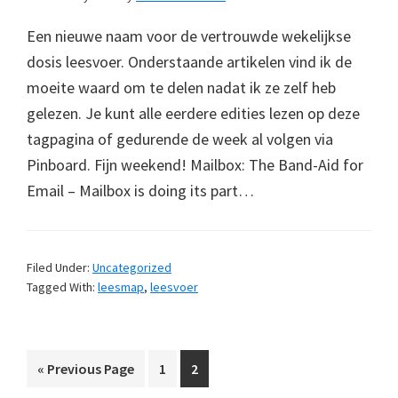
Een nieuwe naam voor de vertrouwde wekelijkse
dosis leesvoer. Onderstaande artikelen vind ik de
moeite waard om te delen nadat ik ze zelf heb
gelezen. Je kunt alle eerdere edities lezen op deze
tagpagina of gedurende de week al volgen via
Pinboard. Fijn weekend! Mailbox: The Band-Aid for
Email – Mailbox is doing its part…
Filed Under:
Uncategorized
Tagged With:
leesmap
,
leesvoer
Go
Page
Page
«
Previous Page
1
2
to