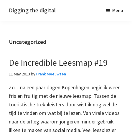
Skip
Skip
Skip
Digging the digital
Menu
to
to
to
primary
main
footer
navigation
content
Uncategorized
De Incredible Leesmap #19
11 May 2013
by
Frank Meeuwsen
Zo…na een paar dagen Kopenhagen begin ik weer
fris en fruitig met de nieuwe leesmap. Tussen de
toeristische trekpleisters door wist ik nog wel de
tijd te vinden om wat bij te lezen. Van virale videos
naar de uitleg waarom jongeren minder gebruik
lijken te maken van social media. Veel leesplezier!