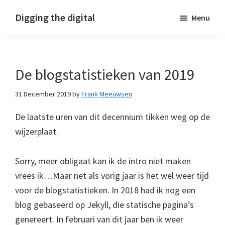
Skip
Skip
Skip
Digging the digital
Menu
to
to
to
primary
main
footer
navigation
content
De blogstatistieken van 2019
31 December 2019
by
Frank Meeuwsen
De laatste uren van dit decennium tikken weg op de
wijzerplaat.
Sorry, meer obligaat kan ik de intro niet maken
vrees ik…Maar net als vorig jaar is het wel weer tijd
voor de blogstatistieken. In 2018 had ik nog een
blog gebaseerd op Jekyll, die statische pagina’s
genereert. In februari van dit jaar ben ik weer