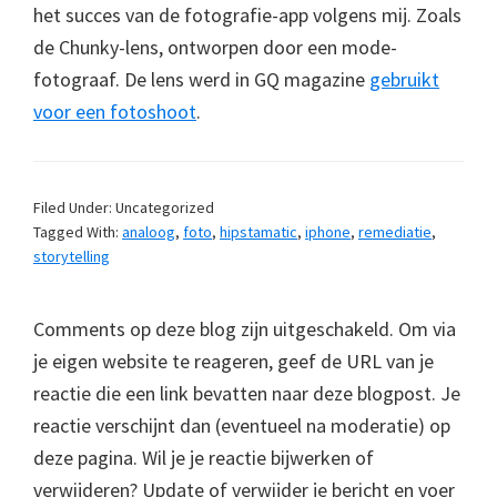
het succes van de fotografie-app volgens mij. Zoals
de Chunky-lens, ontworpen door een mode-
fotograaf. De lens werd in GQ magazine
gebruikt
voor een fotoshoot
.
Filed Under: Uncategorized
Tagged With:
analoog
,
foto
,
hipstamatic
,
iphone
,
remediatie
,
storytelling
Comments op deze blog zijn uitgeschakeld. Om via
je eigen website te reageren, geef de URL van je
reactie die een link bevatten naar deze blogpost. Je
reactie verschijnt dan (eventueel na moderatie) op
deze pagina. Wil je je reactie bijwerken of
verwijderen? Update of verwijder je bericht en voer