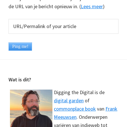
de URL van je bericht opnieuw in. (
Lees meer
)
Footer
Wat is dit?
Digging the Digital is de
digital garden
of
commonplace book
van
Frank
Meeuwsen
. Onderwerpen
variëren van indieweb tot