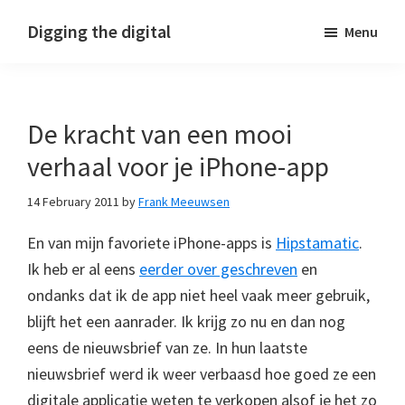
Skip
Skip
Skip
Digging the digital
Menu
to
to
to
primary
main
footer
navigation
content
De kracht van een mooi
verhaal voor je iPhone-app
14 February 2011
by
Frank Meeuwsen
En van mijn favoriete iPhone-apps is
Hipstamatic
.
Ik heb er al eens
eerder over geschreven
en
ondanks dat ik de app niet heel vaak meer gebruik,
blijft het een aanrader. Ik krijg zo nu en dan nog
eens de nieuwsbrief van ze. In hun laatste
nieuwsbrief werd ik weer verbaasd hoe goed ze een
digitale applicatie weten te verkopen alsof je het zo