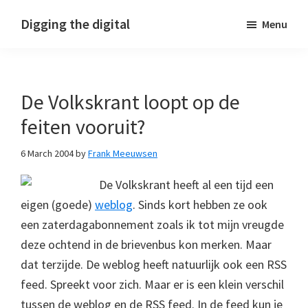
Skip
Skip
Skip
Digging the digital
Menu
to
to
to
primary
main
footer
navigation
content
De Volkskrant loopt op de
feiten vooruit?
6 March 2004
by
Frank Meeuwsen
De Volkskrant heeft al een tijd een
eigen (goede)
weblog
. Sinds kort hebben ze ook
een zaterdagabonnement zoals ik tot mijn vreugde
deze ochtend in de brievenbus kon merken. Maar
dat terzijde. De weblog heeft natuurlijk ook een RSS
feed. Spreekt voor zich. Maar er is een klein verschil
tussen de weblog en de RSS feed. In de feed kun je