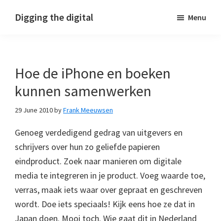
Skip
Skip
Skip
Digging the digital
Menu
to
to
to
primary
main
footer
navigation
content
Hoe de iPhone en boeken
kunnen samenwerken
29 June 2010
by
Frank Meeuwsen
Genoeg verdedigend gedrag van uitgevers en
schrijvers over hun zo geliefde papieren
eindproduct. Zoek naar manieren om digitale
media te integreren in je product. Voeg waarde toe,
verras, maak iets waar over gepraat en geschreven
wordt. Doe iets speciaals! Kijk eens hoe ze dat in
Japan doen. Mooi toch. Wie gaat dit in Nederland