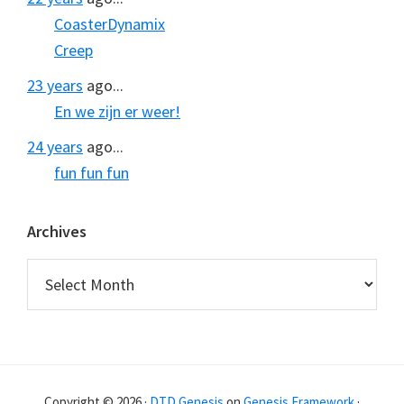
CoasterDynamix
Creep
23 years
ago...
En we zijn er weer!
24 years
ago...
fun fun fun
Archives
Archives
Copyright © 2026 ·
DTD Genesis
on
Genesis Framework
·