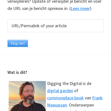
verwijderen? Update of verwijder je bericht en voer
de URL van je bericht opnieuw in. (
Lees meer
)
Footer
Wat is dit?
Digging the Digital is de
digital garden
of
commonplace book
van
Frank
Meeuwsen
. Onderwerpen