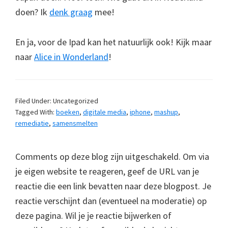
doen? Ik
denk graag
mee!
En ja, voor de Ipad kan het natuurlijk ook! Kijk maar
naar
Alice in Wonderland
!
Filed Under: Uncategorized
Tagged With:
boeken
,
digitale media
,
iphone
,
mashup
,
remediatie
,
samensmelten
Comments op deze blog zijn uitgeschakeld. Om via
je eigen website te reageren, geef de URL van je
reactie die een link bevatten naar deze blogpost. Je
reactie verschijnt dan (eventueel na moderatie) op
deze pagina. Wil je je reactie bijwerken of