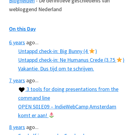
Bloghelden
- De definitieve geschiedenis van
webloggend Nederland
On this Day
6 years
ago...
Untappd check-in: Big Bunny (4
)
Untappd check-in: Ne Humanus Crede (3.75
)
Vakantie. Dus tijd om te schrijven.
7 years
ago...
3 tools for doing presentations from the
command line
OPEN S01E09 – IndieWebCamp Amsterdam
komt er aan!
8 years
ago...