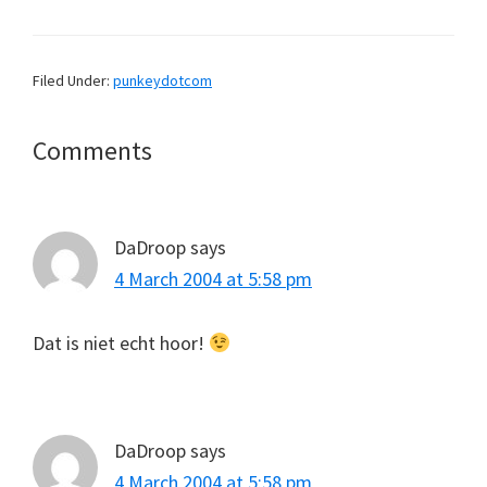
Filed Under:
punkeydotcom
Reader
Comments
Interactions
DaDroop
says
4 March 2004 at 5:58 pm
Dat is niet echt hoor!
DaDroop
says
4 March 2004 at 5:58 pm