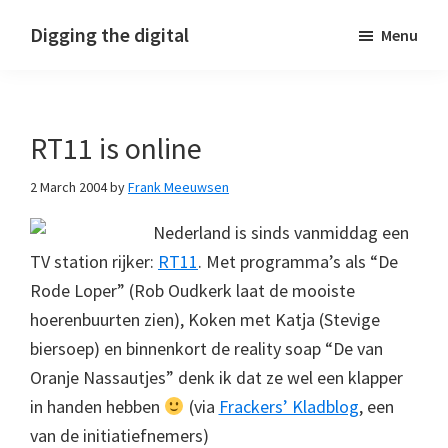
Skip
Skip
Skip
Digging the digital
Menu
to
to
to
primary
main
footer
navigation
content
RT11 is online
2 March 2004
by
Frank Meeuwsen
Nederland is sinds vanmiddag een
TV station rijker:
RT11
. Met programma’s als “De
Rode Loper” (Rob Oudkerk laat de mooiste
hoerenbuurten zien), Koken met Katja (Stevige
biersoep) en binnenkort de reality soap “De van
Oranje Nassautjes” denk ik dat ze wel een klapper
in handen hebben
(via
Frackers’ Kladblog
, een
van de initiatiefnemers)