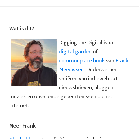
Footer
Wat is dit?
Digging the Digital is de
digital garden
of
commonplace book
van
Frank
Meeuwsen
. Onderwerpen
variëren van indieweb tot
nieuwsbrieven, bloggen,
muziek en opvallende gebeurtenissen op het
internet.
Meer Frank