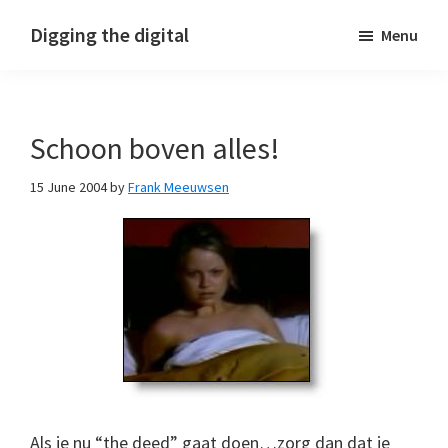
Skip
Skip
Skip
Digging the digital
Menu
to
to
to
primary
main
footer
navigation
content
Schoon boven alles!
15 June 2004
by
Frank Meeuwsen
Als je nu “the deed” gaat doen…zorg dan dat je