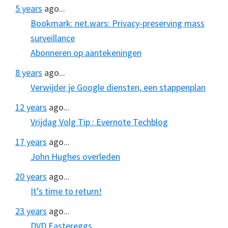
5 years
ago...
Bookmark: net.wars: Privacy-preserving mass
surveillance
Abonneren op aantekeningen
8 years
ago...
Verwijder je Google diensten, een stappenplan
12 years
ago...
Vrijdag Volg Tip : Evernote Techblog
17 years
ago...
John Hughes overleden
20 years
ago...
It’s time to return!
23 years
ago...
DVD Eastereggs