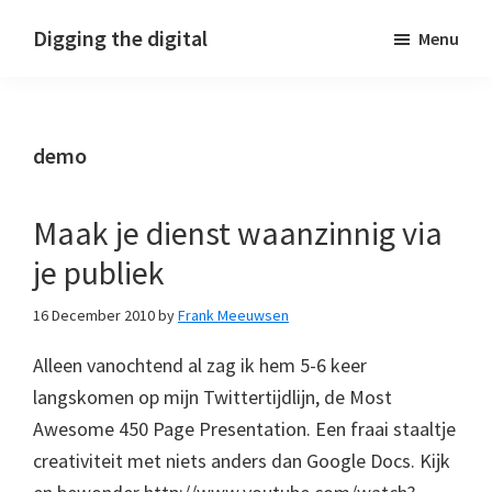
Skip
Skip
Skip
Digging the digital
Menu
to
to
to
primary
main
footer
navigation
content
demo
Maak je dienst waanzinnig via
je publiek
16 December 2010
by
Frank Meeuwsen
Alleen vanochtend al zag ik hem 5-6 keer
langskomen op mijn Twittertijdlijn, de Most
Awesome 450 Page Presentation. Een fraai staaltje
creativiteit met niets anders dan Google Docs. Kijk