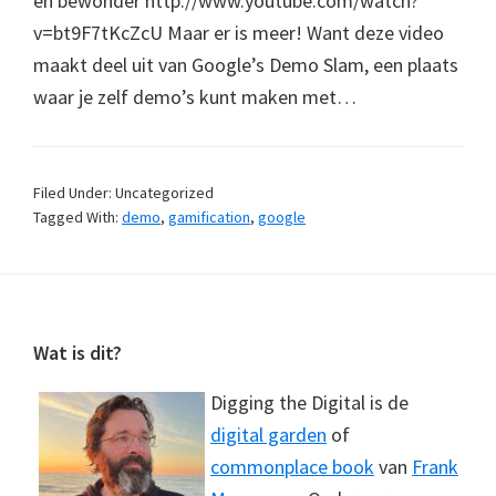
en bewonder http://www.youtube.com/watch?
v=bt9F7tKcZcU Maar er is meer! Want deze video
maakt deel uit van Google’s Demo Slam, een plaats
waar je zelf demo’s kunt maken met…
Filed Under: Uncategorized
Tagged With:
demo
,
gamification
,
google
Footer
Wat is dit?
Digging the Digital is de
digital garden
of
commonplace book
van
Frank