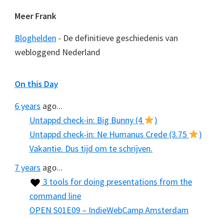
Meer Frank
Bloghelden
- De definitieve geschiedenis van
webloggend Nederland
On this Day
6 years
ago...
Untappd check-in: Big Bunny (4
)
Untappd check-in: Ne Humanus Crede (3.75
)
Vakantie. Dus tijd om te schrijven.
7 years
ago...
3 tools for doing presentations from the
command line
OPEN S01E09 – IndieWebCamp Amsterdam