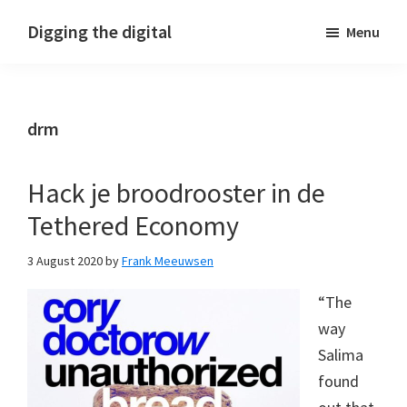
Skip
Skip
Skip
Digging the digital
Menu
to
to
to
primary
main
footer
navigation
content
drm
Hack je broodrooster in de
Tethered Economy
3 August 2020
by
Frank Meeuwsen
“The
way
Salima
found