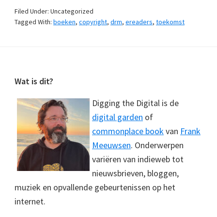
Filed Under: Uncategorized
Tagged With:
boeken
,
copyright
,
drm
,
ereaders
,
toekomst
Footer
Wat is dit?
Digging the Digital is de
digital garden
of
commonplace book
van
Frank
Meeuwsen
. Onderwerpen
variëren van indieweb tot
nieuwsbrieven, bloggen,
muziek en opvallende gebeurtenissen op het
internet.