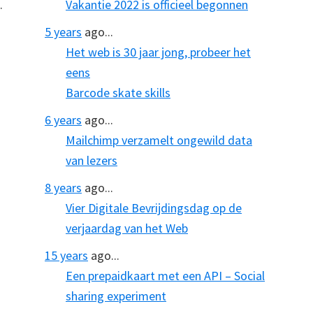
.
Vakantie 2022 is officieel begonnen
5 years
ago...
Het web is 30 jaar jong, probeer het
eens
Barcode skate skills
6 years
ago...
Mailchimp verzamelt ongewild data
van lezers
8 years
ago...
Vier Digitale Bevrijdingsdag op de
verjaardag van het Web
15 years
ago...
Een prepaidkaart met een API – Social
sharing experiment