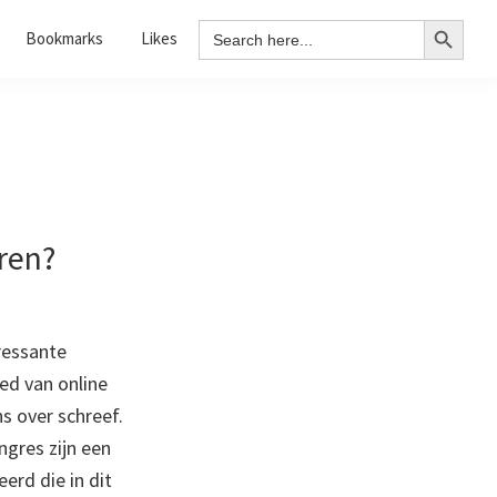
Search Button
Search
Bookmarks
Likes
for:
ren?
ressante
ed van online
ns over schreef.
ngres zijn een
erd die in dit