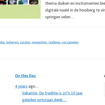
thema duiken en instrumenten bi
digitale naald in de hooiberg te vi
springen velen…
tie
,
beheren
,
curator
,
netwerken
,
realtime
,
verzamelen
On this Day
4 years
ago...
Vakantie. De traditie is zo’n 10 jaar
geleden ontstaan denk…