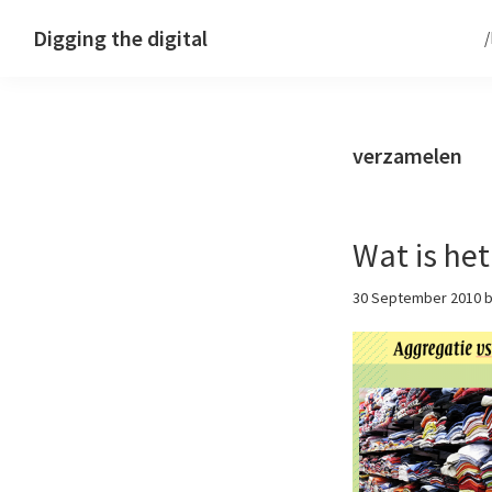
Skip
Skip
Skip
Digging the digital
to
to
to
primary
main
footer
navigation
content
verzamelen
Wat is he
30 September 2010