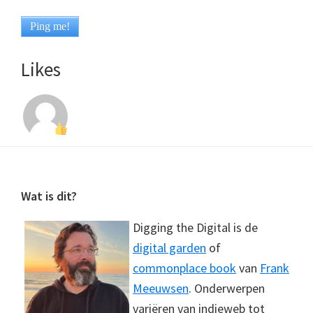
Likes
Footer
Wat is dit?
Digging the Digital is de
digital garden
of
commonplace book
van
Frank
Meeuwsen
. Onderwerpen
variëren van indieweb tot