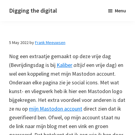
Skip
Skip
Skip
Digging the digital
Menu
to
to
to
primary
main
footer
navigation
content
5 May 2022
by
Frank Meeuwsen
Nog een extraatje gemaakt op deze vrije dag
(Bevrijdingsdag is bij
Kaliber
altijd
een vrije dag) en
wel een koppeling met mijn Mastodon account.
Onderaan elke pagina zie je social icons. Met wat
kunst- en vliegwerk heb ik hier een Mastodon logo
bijgekregen. Het extra voordeel voor anderen is dat
ze nu op
mijn Mastodon account
direct zien dat ik
geverifieerd ben. Ofwel, op mijn account staat nu
de link naar mijn blog met een vink en groen
gearceerd. Dat betekent dat ik zeg wie ik ben door