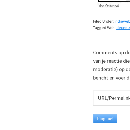
Filed Under:
indiewe
Tagged With:
decentr
Comments op deze
van je reactie di
moderatie) op dez
bericht en voer d