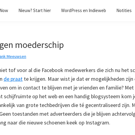
/Now
Nieuw? Start hier
WordPress en Indieweb
Notities
igen moederschip
rank Meeuwsen
t niet tof voor al die Facebook medewerkers die zich nu het
an
de praat
te krijgen. Maar wist je dat er mogelijkheden zijn
ven om in contact te blijven met je vrienden en familie? Met
schijfruimte op het web en een handig blogsysteem kom je
nkelijk van grote techbedrijven die té gecentraliseerd zijn. 
Geen toestanden met adverteerders die je blijven achtervol
lang naar die nieuwe schoenen keek op Instagram.