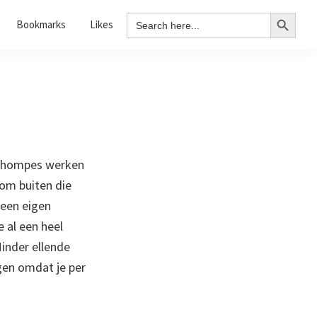
Search Button
Search
Bookmarks
Likes
for:
 schompes werken
 om buiten die
 een eigen
 al een heel
Minder ellende
gen omdat je per