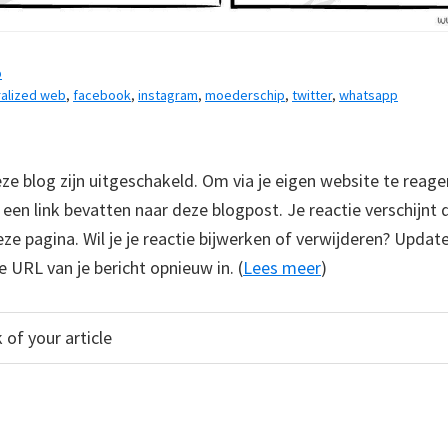
b
alized web
,
facebook
,
instagram
,
moederschip
,
twitter
,
whatsapp
 blog zijn uitgeschakeld. Om via je eigen website te reage
e een link bevatten naar deze blogpost. Je reactie verschijnt
e pagina. Wil je je reactie bijwerken of verwijderen? Update
e URL van je bericht opnieuw in. (
Lees meer
)