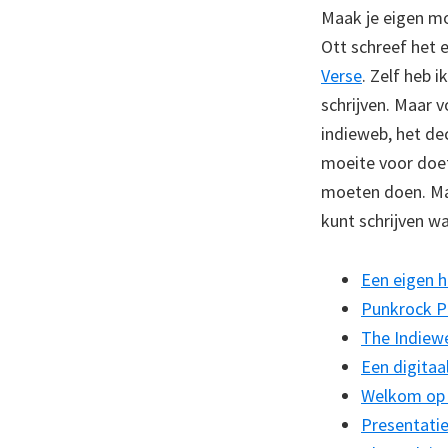
Maak je eigen mo
Ott schreef het e
Verse
. Zelf heb 
schrijven. Maar v
indieweb, het dec
moeite voor doet.
moeten doen. Maa
kunt schrijven wa
Een eigen h
Punkrock P
The Indiew
Een digitaa
Welkom op 
Presentatie 