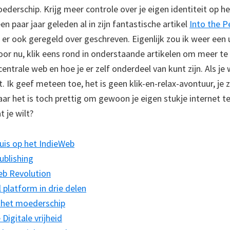
ederschip. Krijg meer controle over je eigen identiteit op h
en paar jaar geleden al in zijn fantastische artikel
Into the P
ik er ook geregeld over geschreven. Eigenlijk zou ik weer ee
oor nu, klik eens rond in onderstaande artikelen om meer te 
entrale web en hoe je er zelf onderdeel van kunt zijn. Als je 
 Ik geef meteen toe, het is geen klik-en-relax-avontuur, je z
r het is toch prettig om gewoon je eigen stukje internet t
t je wilt?
uis op het IndieWeb
ublishing
eb Revolution
l platform in drie delen
het moederschip
Digitale vrijheid