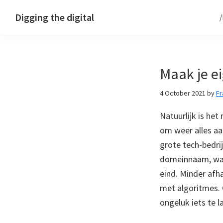
Skip
Skip
Skip
Digging the digital
to
to
to
primary
main
footer
navigation
content
Maak je e
4 October 2021
by
F
Natuurlijk is he
om weer alles a
grote tech-bedrij
domeinnaam, wat 
eind. Minder afha
met algoritmes. 
ongeluk iets te 