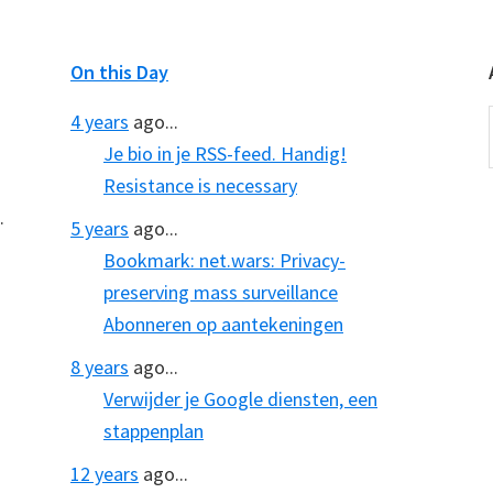
On this Day
4 years
ago...
Je bio in je RSS-feed. Handig!
Resistance is necessary
.
5 years
ago...
Bookmark: net.wars: Privacy-
preserving mass surveillance
Abonneren op aantekeningen
8 years
ago...
Verwijder je Google diensten, een
stappenplan
12 years
ago...