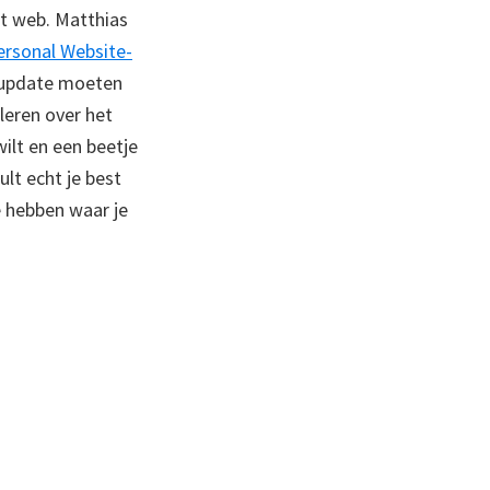
et web. Matthias
ersonal Website-
n update moeten
leren over het
wilt en een beetje
ult echt je best
e hebben waar je