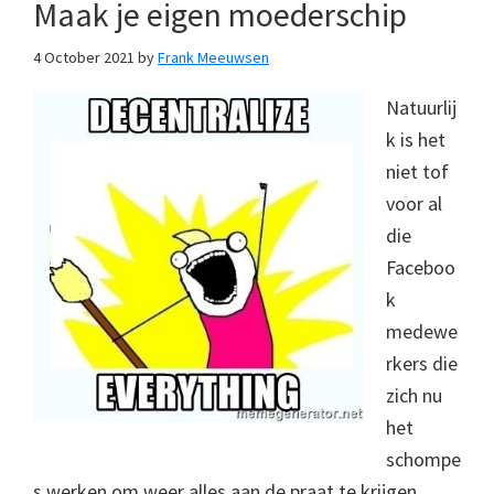
Maak je eigen moederschip
4 October 2021
by
Frank Meeuwsen
Natuurlij
k is het
niet tof
voor al
die
Faceboo
k
medewe
rkers die
zich nu
het
schompe
s werken om weer alles aan de praat te krijgen.