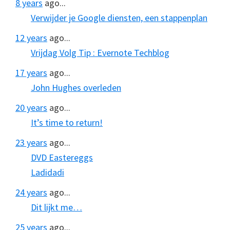
8 years
ago...
Verwijder je Google diensten, een stappenplan
12 years
ago...
Vrijdag Volg Tip : Evernote Techblog
17 years
ago...
John Hughes overleden
20 years
ago...
It’s time to return!
23 years
ago...
DVD Eastereggs
Ladidadi
24 years
ago...
Dit lijkt me…
25 years
ago...