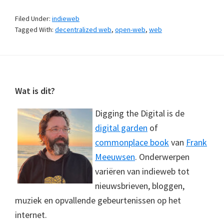
Filed Under:
indieweb
Tagged With:
decentralized web
,
open-web
,
web
Footer
Wat is dit?
Digging the Digital is de
digital garden
of
commonplace book
van
Frank
Meeuwsen
. Onderwerpen
variëren van indieweb tot
nieuwsbrieven, bloggen,
muziek en opvallende gebeurtenissen op het
internet.