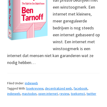
van private bedrijven met
een winstoogmerk. Een
internet met kleinere,
meer gereguleerde
bedrijven is nog steeds
een internet gebaseerd op
winst. Een internet met
winstoogmerk is een
internet dat mensen niet kan garanderen wat ze
nodig hebben…
Filed Under:
indieweb
Tagged With:
boekreview
,
decentralized web
,
facebook
,
indieweb
,
mastodon
,
open internet
,
review
,
toekomst
,
twitter