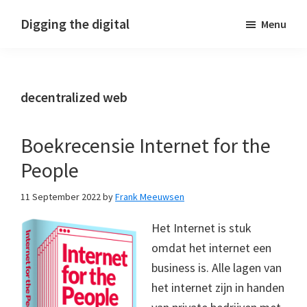
Skip
Skip
Skip
Digging the digital
Menu
to
to
to
primary
main
footer
navigation
content
decentralized web
Boekrecensie Internet for the
People
11 September 2022
by
Frank Meeuwsen
Het Internet is stuk
omdat het internet een
business is. Alle lagen van
het internet zijn in handen