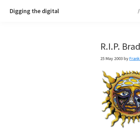
Skip
Skip
Skip
Digging the digital
to
to
to
primary
main
footer
navigation
content
R.I.P. Bra
25 May 2003
by
Fran