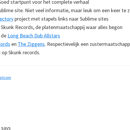
Goed startpunt voor het complete verhaal
ublime site. Niet veel informatie, maar leuk om een keer te z
ectory
project met stapels links naar Sublime sites
 Skunk Records, de platenmaatschappij waar alles begon
 de
Long Beach Dub Allstars
cords
en
The Ziggens
. Respectievelijk een zustermaatschapp
 op Skunk records.
dotcom
s
says