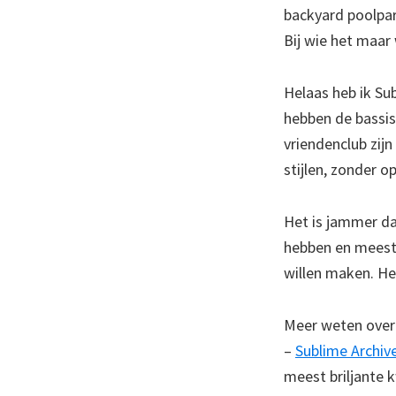
backyard poolpar
Bij wie het maar 
Helaas heb ik Su
hebben de bassis
vriendenclub zijn
stijlen, zonder o
Het is jammer da
hebben en meesta
willen maken. He
Meer weten over
–
Sublime Archiv
meest briljante k