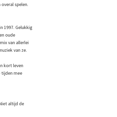
 overal spelen.
n 1997. Gelukkig
een oude
ix van allerlei
muziek van ze.
n kort leven
 tijden mee
iet altijd de