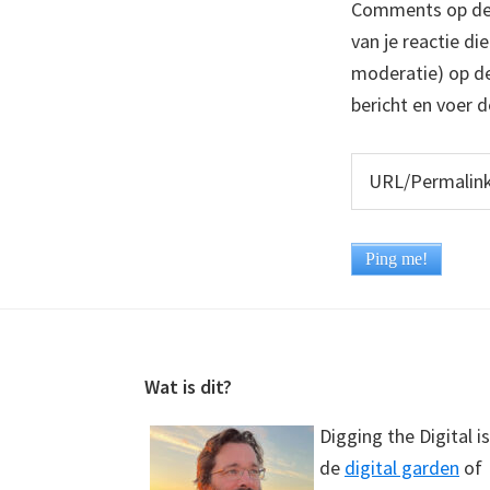
Comments op deze
van je reactie di
moderatie) op dez
bericht en voer d
Footer
Wat is dit?
Digging the Digital is
de
digital garden
of