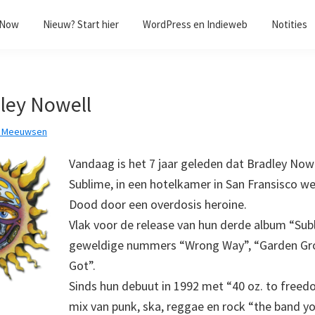
/Now
Nieuw? Start hier
WordPress en Indieweb
Notities
dley Nowell
k Meeuwsen
Vandaag is het 7 jaar geleden dat Bradley Nowe
Sublime, in een hotelkamer in San Fransisco w
Dood door een overdosis heroine.
Vlak voor de release van hun derde album “Su
geweldige nummers “Wrong Way”, “Garden Gro
Got”.
Sinds hun debuut in 1992 met “40 oz. to free
mix van punk, ska, reggae en rock “the band y