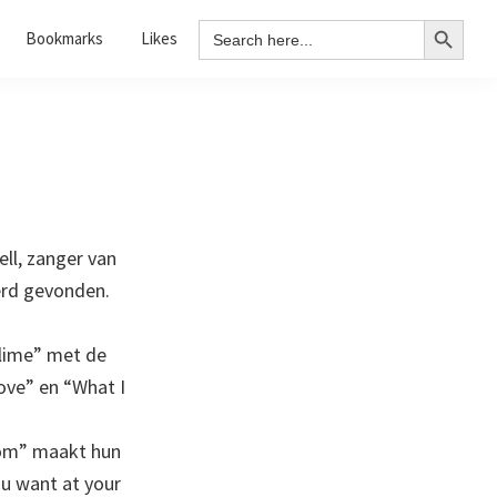
Search Button
Search
Bookmarks
Likes
for:
ll, zanger van
erd gevonden.
blime” met de
ve” en “What I
dom” maakt hun
ou want at your