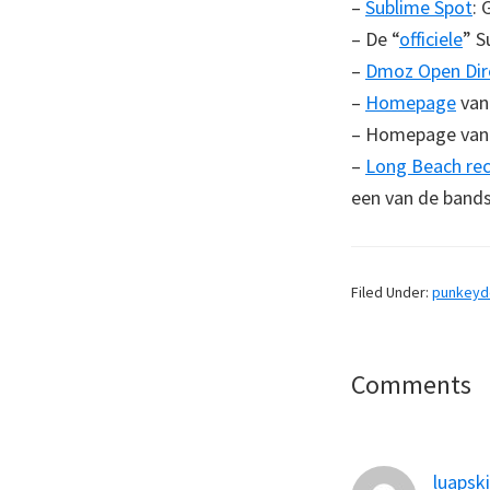
–
Sublime Spot
: 
– De “
officiele
” S
–
Dmoz Open Dir
–
Homepage
van
– Homepage van
–
Long Beach re
een van de bands
Filed Under:
punkey
Reader
Comments
Interaction
luapski