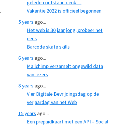
geleden ontstaan denk…
.
Vakantie 2022 is officieel begonnen
5 years
ago...
Het web is 30 jaar jong, probeer het
eens
Barcode skate skills
6 years
ago...
Mailchimp verzamelt ongewild data
van lezers
8 years
ago...
Vier Digitale Bevrijdingsdag op de
verjaardag van het Web
15 years
ago...
Een prepaidkaart met een API – Social