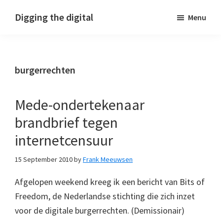
Skip
Skip
Skip
Digging the digital
Menu
to
to
to
primary
main
footer
navigation
content
burgerrechten
Mede-ondertekenaar
brandbrief tegen
internetcensuur
15 September 2010
by
Frank Meeuwsen
Afgelopen weekend kreeg ik een bericht van Bits of
Freedom, de Nederlandse stichting die zich inzet
voor de digitale burgerrechten. (Demissionair)