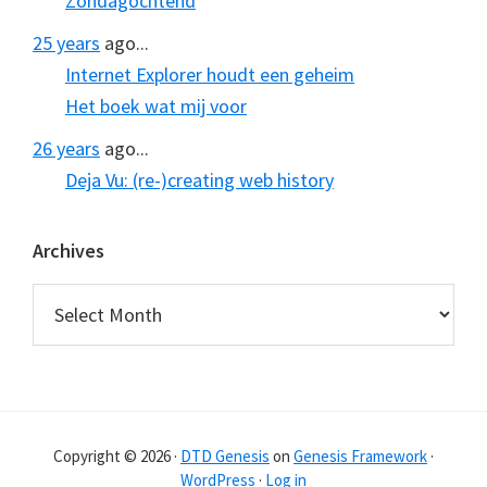
Zondagochtend
25 years
ago...
Internet Explorer houdt een geheim
Het boek wat mij voor
26 years
ago...
Deja Vu: (re-)creating web history
Archives
Archives
Copyright © 2026 ·
DTD Genesis
on
Genesis Framework
·
WordPress
·
Log in