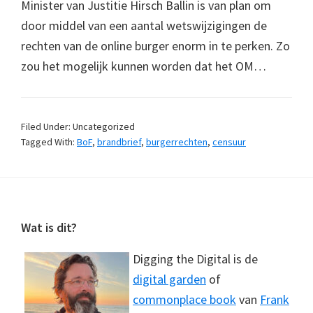
Minister van Justitie Hirsch Ballin is van plan om
door middel van een aantal wetswijzigingen de
rechten van de online burger enorm in te perken. Zo
zou het mogelijk kunnen worden dat het OM…
Filed Under: Uncategorized
Tagged With:
BoF
,
brandbrief
,
burgerrechten
,
censuur
Footer
Wat is dit?
Digging the Digital is de
digital garden
of
commonplace book
van
Frank