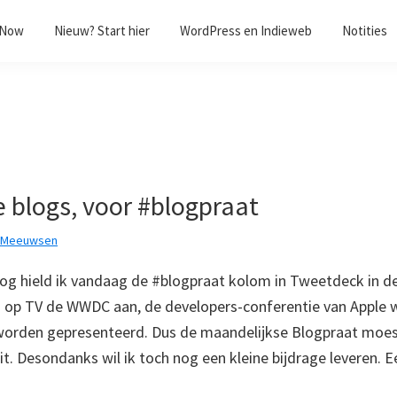
/Now
Nieuw? Start hier
WordPress en Indieweb
Notities
e blogs, voor #blogpraat
k Meeuwsen
og hield ik vandaag de #blogpraat kolom in Tweetdeck in d
nd op TV de WWDC aan, de developers-conferentie van Apple 
worden gepresenteerd. Dus de maandelijkse Blogpraat moes
it. Desondanks wil ik toch nog een kleine bijdrage leveren. 