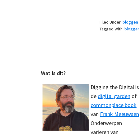
Filed Under:
bloggen
Tagged With:
blogge
Footer
Wat is dit?
Digging the Digital is
de
digital garden
of
commonplace book
van
Frank Meeuwsen
Onderwerpen
variëren van