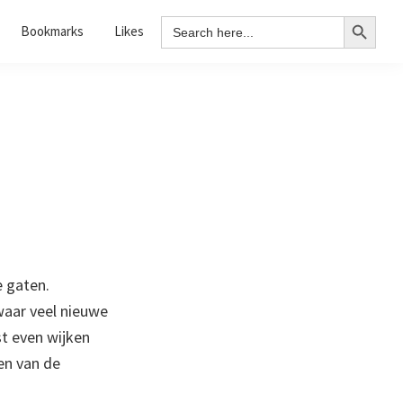
Search Button
Search
Bookmarks
Likes
for:
e gaten.
waar veel nieuwe
t even wijken
Een van de