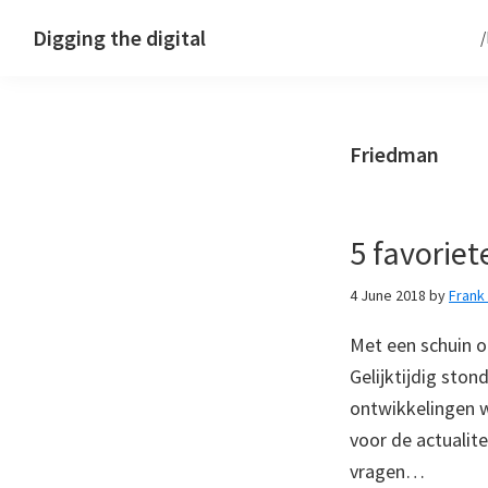
Skip
Skip
Skip
Digging the digital
to
to
to
primary
main
footer
navigation
content
Friedman
5 favoriet
4 June 2018
by
Fran
Met een schuin o
Gelijktijdig sto
ontwikkelingen 
voor de actualite
vragen…