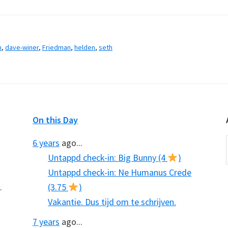
n
,
dave-winer
,
Friedman
,
helden
,
seth
On this Day
6 years
ago...
Untappd check-in: Big Bunny (4
)
Untappd check-in: Ne Humanus Crede
.
(3.75
)
Vakantie. Dus tijd om te schrijven.
7 years
ago...