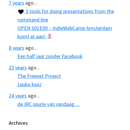
7 years
ago...
3 tools for doing presentations from the
command line
OPEN S01E09 – IndieWebCamp Amsterdam
komt er aan!
8 years
ago...
Een half jaar zonder Facebook
23 years
ago...
The Freenet Project
Leuke kwiz
24 years
ago...
de IRC qoute van vandaag…
Archives