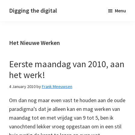
Skip
Skip
Skip
Digging the digital
Menu
to
to
to
primary
main
footer
navigation
content
Het Nieuwe Werken
Eerste maandag van 2010, aan
het werk!
4 January 2010
by
Frank Meeuwsen
Om dan nog maar even vast te houden aan de oude
paradigma’s dat je alleen kan en mag werken van
maandag tot en met vrijdag van 9 tot 5, ben ik
vanochtend lekker vroeg opgestaan om in een stil