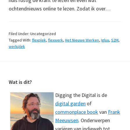
huis rustig de krant te lezen en even wat
ochtendnieuws online te lezen. Zodat ik over…
Filed Under: Uncategorized
Tagged With:
flexplek
,
flexwerk
,
Het Nieuwe Werken
,
Igluu
,
S2M
,
werkplek
Footer
Wat is dit?
Digging the Digital is de
digital garden
of
commonplace book
van
Frank
Meeuwsen
. Onderwerpen
variëren van indieweb tot