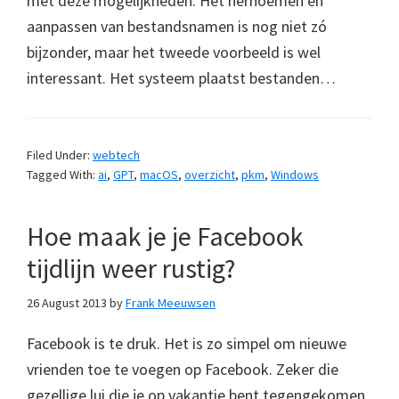
met deze mogelijkheden. Het hernoemen en
aanpassen van bestandsnamen is nog niet zó
bijzonder, maar het tweede voorbeeld is wel
interessant. Het systeem plaatst bestanden…
Filed Under:
webtech
Tagged With:
ai
,
GPT
,
macOS
,
overzicht
,
pkm
,
Windows
Hoe maak je je Facebook
tijdlijn weer rustig?
26 August 2013
by
Frank Meeuwsen
Facebook is te druk. Het is zo simpel om nieuwe
vrienden toe te voegen op Facebook. Zeker die
gezellige lui die je op vakantie bent tegengekomen