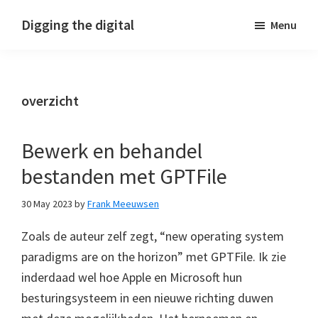
Skip
Skip
Skip
Digging the digital
Menu
to
to
to
primary
main
footer
navigation
content
overzicht
Bewerk en behandel
bestanden met GPTFile
30 May 2023
by
Frank Meeuwsen
Zoals de auteur zelf zegt, “new operating system
paradigms are on the horizon” met GPTFile. Ik zie
inderdaad wel hoe Apple en Microsoft hun
besturingsysteem in een nieuwe richting duwen