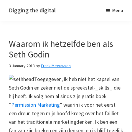
Skip
Skip
Skip
Digging the digital
Menu
to
to
to
primary
main
footer
navigation
content
Waarom ik hetzelfde ben als
Seth Godin
3 January 2013
by
Frank Meeuwsen
Toegegeven, ik heb niet het kapsel van
Seth Godin en zeker niet de spreekstal-_skills_ die
hij heeft. Ik volg hem al sinds zijn gratis boek
“
Permission Marketing
” waarin ik voor het eerst
een dreun tegen mijn hoofd kreeg over het failliet
van het traditionele marketingdenken. Ik ben een
fan van zijn boeken en zijn denken, en ik blijf tegelijk