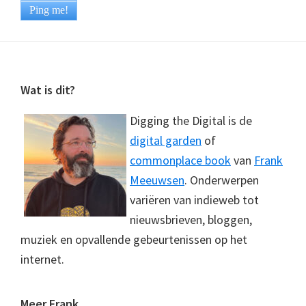
Footer
Wat is dit?
Digging the Digital is de
digital garden
of
commonplace book
van
Frank
Meeuwsen
. Onderwerpen
variëren van indieweb tot
nieuwsbrieven, bloggen,
muziek en opvallende gebeurtenissen op het
internet.
Meer Frank