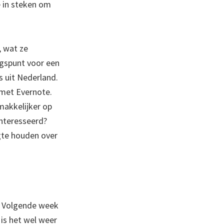
e in steken om
, wat ze
ngspunt voor een
s uit Nederland.
 met Evernote.
makkelijker op
ïnteresseerd?
gte houden over
. Volgende week
 is het wel weer