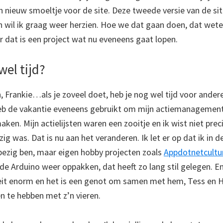
n nieuw smoeltje voor de site. Deze tweede versie van de sit
en wil ik graag weer herzien. Hoe we dat gaan doen, dat wet
r dat is een project wat nu eveneens gaat lopen.
wel tijd?
n, Frankie…als je zoveel doet, heb je nog wel tijd voor and
 heb de vakantie eveneens gebruikt om mijn actiemanagemen
aken. Mijn actielijsten waren een zooitje en ik wist niet prec
g was. Dat is nu aan het veranderen. Ik let er op dat ik in 
bezig ben, maar eigen hobby projecten zoals
Appdotnetcultu
e Arduino weer oppakken, dat heeft zo lang stil gelegen. En
oeit enorm en het is een genot om samen met hem, Tess en H
 te hebben met z’n vieren.