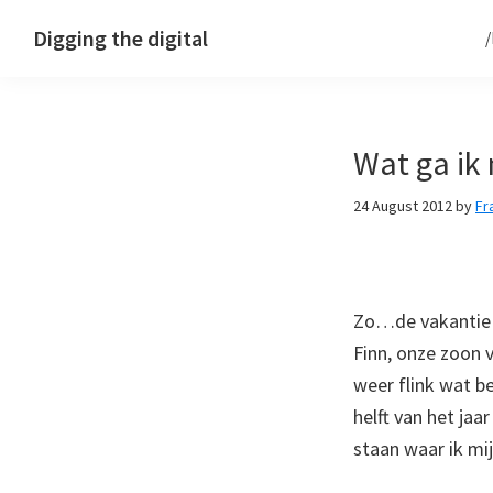
Skip
Skip
Skip
Digging the digital
to
to
to
primary
main
footer
navigation
content
Wat ga ik
24 August 2012
by
Fr
Zo…de vakantie z
Finn, onze zoon 
weer flink wat b
helft van het jaa
staan waar ik mi