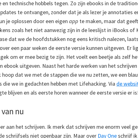
he en technische hobbels tegen. Zo zijn ebooks in de traditi
pdates te ontvangen, zonder dat je als lezer je annotaties
kun je oplossen door een eigen
app
te maken, maar dat geef
ns zoals het niet aanwezig zijn in de leeslijst in iBooks of 
 fase dat we de hoofdstukken nog eens kritisch nalezen, laat
 over een paar weken de eerste versie kunnen uitgeven. Er l
 gek om er mee bezig te zijn. Het voelt een beetje als zelf h
een ebook uitgeven. Naast het harde werken van het schrijve
 Ik hoop dat we met de stappen die we nu zetten, we een bl
ls die we in gedachten hebben met Lifehacking. Via
de websi
te blijven en als eerste horen wanneer de eerste versie er is
 van nu
er aan het schrijven. Ik merk dat schrijven me enorm veel 
 de schrijfsels niet openbaar zijn. Maar over
Day One
schrijf i