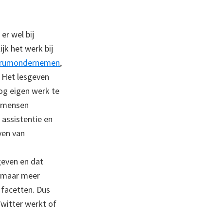
er wel bij
jk het werk bij
trumondernemen
,
 Het lesgeven
og eigen werk te
en mensen
 assistentie en
ven van
geven en dat
, maar meer
 facetten. Dus
Twitter werkt of