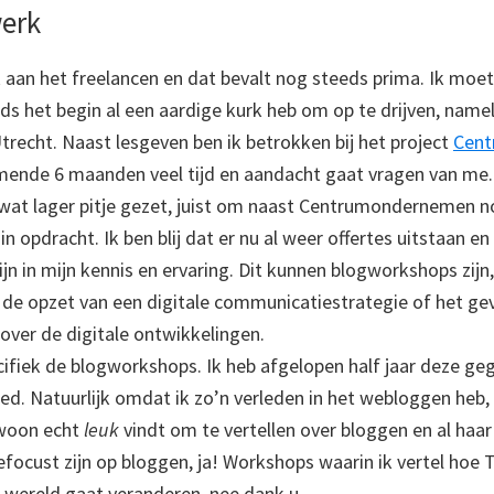
werk
 aan het freelancen en dat bevalt nog steeds prima. Ik moet 
ds het begin al een aardige kurk heb om op te drijven, nameli
recht. Naast lesgeven ben ik betrokken bij het project
Cen
mende 6 maanden veel tijd en aandacht gaat vragen van me.
 wat lager pitje gezet, juist om naast Centrumondernemen n
 in opdracht. Ik ben blij dat er nu al weer offertes uitstaan 
jn in mijn kennis en ervaring. Dit kunnen blogworkshops zijn,
ij de opzet van een digitale communicatiestrategie of het ge
 over de digitale ontwikkelingen.
cifiek de blogworkshops. Ik heb afgelopen half jaar deze ge
ed. Natuurlijk omdat ik zo’n verleden in het webloggen heb
woon echt
leuk
vindt om te vertellen over bloggen en al haar
focust zijn op bloggen, ja! Workshops waarin ik vertel hoe 
wereld gaat veranderen, nee dank u.