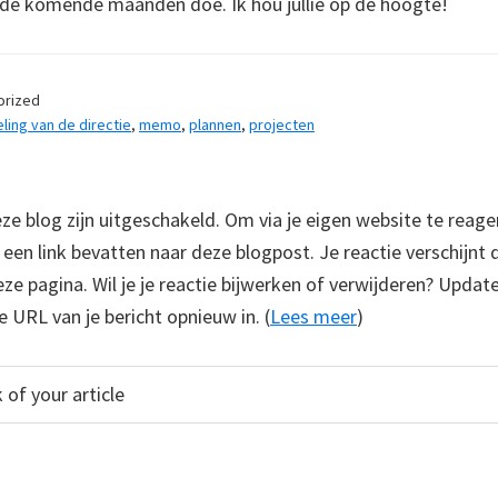
 de komende maanden doe. Ik hou jullie op de hoogte!
orized
ing van de directie
,
memo
,
plannen
,
projecten
 blog zijn uitgeschakeld. Om via je eigen website te reage
e een link bevatten naar deze blogpost. Je reactie verschijnt
e pagina. Wil je je reactie bijwerken of verwijderen? Update
e URL van je bericht opnieuw in. (
Lees meer
)