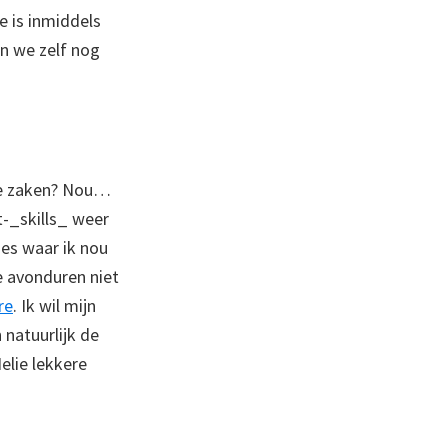
e is inmiddels
en we zelf nog
ere zaken? Nou…
t-_skills_ weer
ies waar ik nou
de avonduren niet
re
. Ik wil mijn
 natuurlijk de
elie lekkere