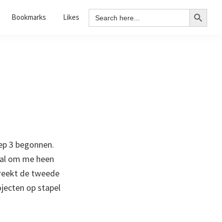
Search Button
Search
Bookmarks
Likes
for:
oep 3 begonnen.
eral om me heen
breekt de tweede
ojecten op stapel