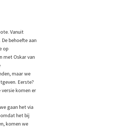
note. Vanuit
 De behoefte aan
e op
en met Oskar van
e
anden, maar we
itgeven. Eerste?
e versie komen er
we gaan het via
 omdat het bij
ken, komen we