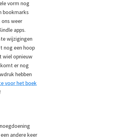
onele vorm nog
 en bookmarks
t ons weer
Kindle apps.
ste wijzigingen
igt nog een hoop
et wiel opnieuw
n komt er nog
auwdruk hebben
te voor het boek
!
genoegdoening
k een andere keer