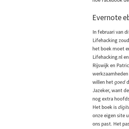
Evernote e
In februari van d
Lifehacking zou
het boek moet er
Lifehacking.nl e
Rijswijk en Patri
werkzaamheden d
willen het
goed
d
Jazeker, want de 
nog extra hoofds
Het boek is
digita
onze eigen site u
ons past. Het pa