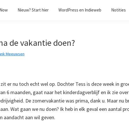
/Now
Nieuw? Start hier
WordPress en Indieweb
Notities
 na de vakantie doen?
ank Meeuwsen
it er nu toch echt wel op. Dochter Tess is deze week in gr
van 6 maanden, gaat naar het kinderdagverblijf en ik zie ov
edrijvigheid. De zomervakantie was prima, dank u. Maar nu 
r aan. Wat gaan we nu doen? Ik heb in elk geval een aantal pr
jn aandacht aan wil geven.