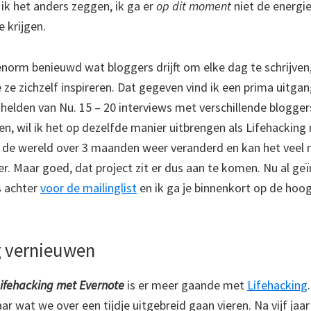
t ik het anders zeggen, ik ga er
op dit moment
niet de energi
e krijgen.
enorm benieuwd wat bloggers drijft om elke dag te schrijven
 ze zichzelf inspireren. Dat gegeven vind ik een prima uitga
helden van Nu. 15 – 20 interviews met verschillende blogger
en, wil ik het op dezelfde manier uitbrengen als Lifehacking
 de wereld over 3 maanden weer veranderd en kan het veel 
r. Maar goed, dat project zit er dus aan te komen. Nu al ge
s achter
voor de mailinglist
en ik ga je binnenkort op de hoo
g vernieuwen
ifehacking met Evernote
is er meer gaande met
Lifehacking
aar wat we over een tijdje uitgebreid gaan vieren. Na vijf jaar