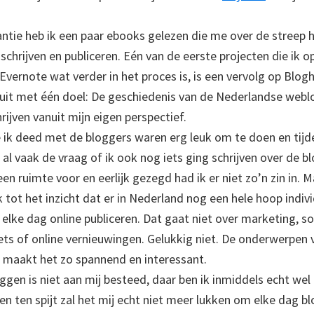
antie heb ik een paar ebooks gelezen die me over de streep
 schrijven en publiceren. Eén van de eerste projecten die ik op
Evernote wat verder in het proces is, is een vervolg op Blog
0 uit met één doel: De geschiedenis van de Nederlandse webl
ijven vanuit mijn eigen perspectief.
e ik deed met de bloggers waren erg leuk om te doen en tijd
al vaak de vraag of ik ook nog iets ging schrijven over de b
n ruimte voor en eerlijk gezegd had ik er niet zo’n zin in. M
tot het inzicht dat er in Nederland nog een hele hoop indivi
elke dag online publiceren. Dat gaat niet over marketing, so
ts of online vernieuwingen. Gelukkig niet. De onderwerpen v
 maakt het zo spannend en interessant.
ggen is niet aan mij besteed, daar ben ik inmiddels echt wel 
n ten spijt zal het mij echt niet meer lukken om elke dag b