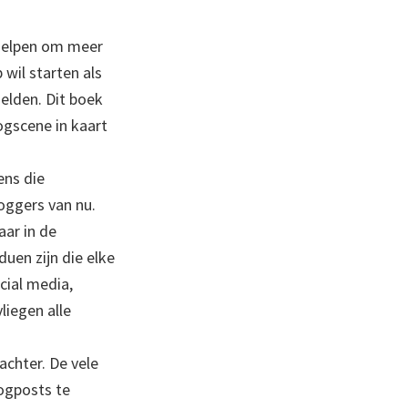
 helpen om meer
 wil starten als
helden. Dit boek
ogscene in kaart
ens die
loggers van nu.
aar in de
duen zijn die elke
cial media,
liegen alle
achter. De vele
logposts te