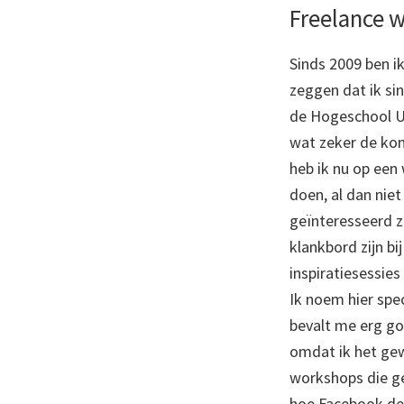
Freelance 
Sinds 2009 ben ik
zeggen dat ik sin
de Hogeschool Ut
wat zeker de ko
heb ik nu op een
doen, al dan niet
geïnteresseerd zi
klankbord zijn b
inspiratiesessies
Ik noem hier spe
bevalt me erg go
omdat ik het ge
workshops die ge
hoe Facebook de 