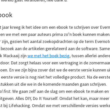
book
it jaar kreeg ik het idee om een ebook te schrijven over Ever
den we met een paar auteurs prima zo’n boek kunnen maken.
 zijn, gezien het aantal zoekopdrachten op de term Evernot
n bezoek aan de artikelen gerelateerd aan de software. Sam
ck Mackaaij zijn
we met het boek bezig
, tussen allerlei ander
oor. Dat zorgt helaas voor een vertraging in de zomerma
oen. En we zijn bijna zover dat we de eerste versie kunnen u
eerste versie is nog niet het volledige product. Na de eerst
tukken uit die we in de komende maanden gaan schrijven.
l first
. We gaan zelf aan de slag om een ebook te maken en 
itgeven. Alles DIY, Do It Yourself. Omdat het kan, maar meer
st bij Lifehacking. Omdat we met verschillende versies wer