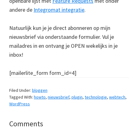
openbare lijst met
Feature Requests
met onder
andere de
Integromat integratie
.
Natuurlijk kun je je direct abonneren op mijn
nieuwsbrief via onderstaande formulier. Vul je
mailadres in en ontvang je OPEN wekelijks in je
inbox!
[mailerlite_form form_id=4]
Filed Under:
bloggen
Tagged With:
howto
,
nieuwsbrief
,
plugin
,
technologie
,
webtech
,
WordPress
Reader
Comments
Interactions