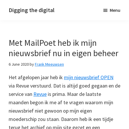
Skip
Skip
Skip
Digging the digital
Menu
to
to
to
primary
main
footer
navigation
content
Met MailPoet heb ik mijn
nieuwsbrief nu in eigen beheer
6 June 2020
by
Frank Meeuwsen
Het afgelopen jaar heb ik
mijn nieuwsbrief OPEN
via Revue verstuurd. Dat is altijd goed gegaan en de
service van
Revue
is prima. Maar de laatste
maanden begon ik me af te vragen waarom mijn
nieuwsbrief niet gewoon op mijn eigen
moederschip zou staan. Daarom heb ik een tijdje
terug het archief op mijn site gezet en een