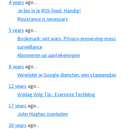
4 years
ago...
Je bio in je RSS-feed. Handig!
Resistance is necessary
5 years
ago...
Bookmark: net.wars: Privacy-preserving mass
surveillance
Abonneren op aantekeningen
8 years
ago...
Verwijder je Google diensten, een stappenplan
12 years
ago...
Vrijdag Volg Tip : Evernote Techblog
17 years
ago...
John Hughes overleden
20 years
ago...