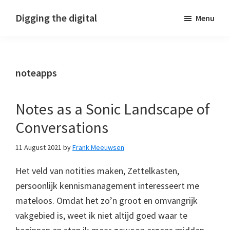
Skip
Skip
Skip
Digging the digital
Menu
to
to
to
primary
main
footer
navigation
content
noteapps
Notes as a Sonic Landscape of
Conversations
11 August 2021
by
Frank Meeuwsen
Het veld van notities maken, Zettelkasten,
persoonlijk kennismanagement interesseert me
mateloos. Omdat het zo’n groot en omvangrijk
vakgebied is, weet ik niet altijd goed waar te