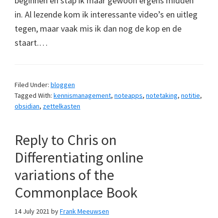
beginnen en stap ik maar gewoon ergens midden
in. Al lezende kom ik interessante video’s en uitleg
tegen, maar vaak mis ik dan nog de kop en de
staart.…
Filed Under:
bloggen
Tagged With:
kennismanagement
,
noteapps
,
notetaking
,
notitie
,
obsidian
,
zettelkasten
Reply to Chris on
Differentiating online
variations of the
Commonplace Book
14 July 2021
by
Frank Meeuwsen