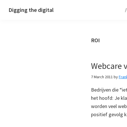
Skip
Skip
Skip
Digging the digital
to
to
to
primary
main
footer
navigation
content
ROI
Webcare v
7 March 2011
by
Fran
Bedrijven die “ie
het hoofd: Je kla
worden veel webc
positief gevolg