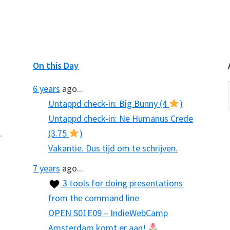
On this Day
6 years
ago...
Untappd check-in: Big Bunny (4
)
Untappd check-in: Ne Humanus Crede
.
(3.75
)
Vakantie. Dus tijd om te schrijven.
7 years
ago...
3 tools for doing presentations
from the command line
OPEN S01E09 – IndieWebCamp
Amsterdam komt er aan!