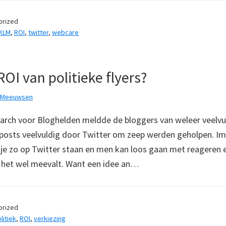
orized
KLM
,
ROI
,
twitter
,
webcare
ROI van politieke flyers?
k Meeuwsen
earch voor Bloghelden meldde de bloggers van weleer veelvu
posts veelvuldig door Twitter om zeep werden geholpen. Im
 je zo op Twitter staan en men kan loos gaan met reageren e
 het wel meevalt. Want een idee an…
orized
litiek
,
ROI
,
verkiezing