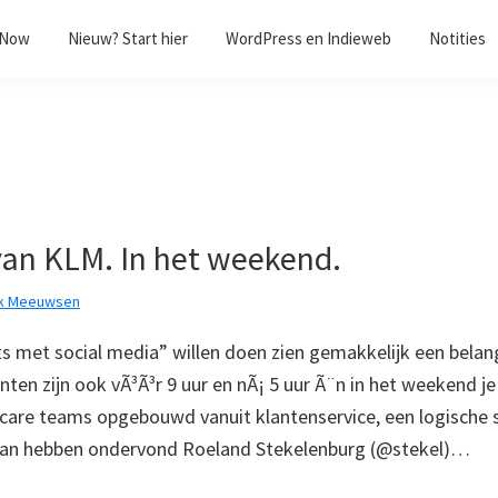
/Now
Nieuw? Start hier
WordPress en Indieweb
Notities
an KLM. In het weekend.
k Meeuwsen
ts met social media” willen doen zien gemakkelijk een belang
nten zijn ook vÃ³Ã³r 9 uur en nÃ¡ 5 uur Ã¨n in het weekend j
are teams opgebouwd vanuit klantenservice, een logische s
 kan hebben ondervond Roeland Stekelenburg (@stekel)…