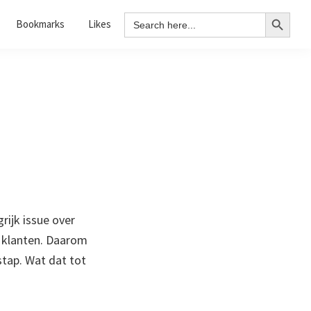
Search Button
Search
Bookmarks
Likes
for:
rijk issue over
e klanten. Daarom
tap. Wat dat tot