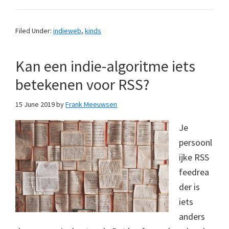
Filed Under:
indieweb
,
kinds
Kan een indie-algoritme iets
betekenen voor RSS?
15 June 2019
by
Frank Meeuwsen
Je
persoonl
ijke RSS
feedrea
der is
iets
anders