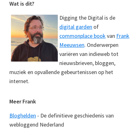
Footer
Wat is dit?
Digging the Digital is de
digital garden
of
commonplace book
van
Frank
Meeuwsen
. Onderwerpen
variëren van indieweb tot
nieuwsbrieven, bloggen,
muziek en opvallende gebeurtenissen op het
internet.
Meer Frank
Bloghelden
- De definitieve geschiedenis van
webloggend Nederland