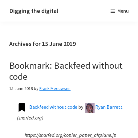
Skip
Skip
Skip
Digging the digital
Menu
to
to
to
primary
main
footer
navigation
content
Archives for 15 June 2019
Bookmark: Backfeed without
code
15 June 2019
by
Frank Meeuwsen
Backfeed without code
by
Ryan Barrett
(
snarfed.org
)
https://snarfed.org/copier_paper_airplane.jp