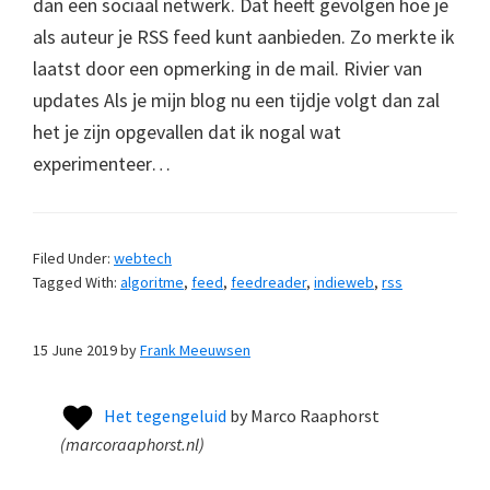
dan een sociaal netwerk. Dat heeft gevolgen hoe je
als auteur je RSS feed kunt aanbieden. Zo merkte ik
laatst door een opmerking in de mail. Rivier van
updates Als je mijn blog nu een tijdje volgt dan zal
het je zijn opgevallen dat ik nogal wat
experimenteer…
Filed Under:
webtech
Tagged With:
algoritme
,
feed
,
feedreader
,
indieweb
,
rss
15 June 2019
by
Frank Meeuwsen
Het tegengeluid
by
Marco Raaphorst
(
marcoraaphorst.nl
)