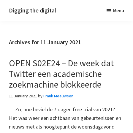
Skip
Skip
Skip
Digging the digital
Menu
to
to
to
primary
main
footer
navigation
content
Archives for 11 January 2021
OPEN S02E24 – De week dat
Twitter een academische
zoekmachine blokkeerde
11 January 2021
by
Frank Meeuwsen
Zo, hoe beviel de 7 dagen free trial van 2021?
Het was weer een achtbaan van gebeurtenissen en
nieuws met als hoogtepunt de woensdagavond