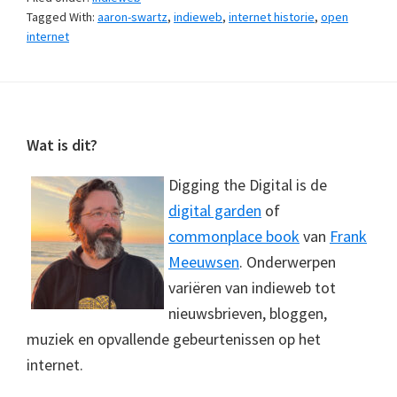
Tagged With:
aaron-swartz
,
indieweb
,
internet historie
,
open
internet
Footer
Wat is dit?
Digging the Digital is de
digital garden
of
commonplace book
van
Frank
Meeuwsen
. Onderwerpen
variëren van indieweb tot
nieuwsbrieven, bloggen,
muziek en opvallende gebeurtenissen op het
internet.