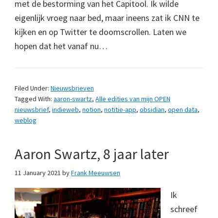
met de bestorming van het Capitool. Ik wilde
eigenlijk vroeg naar bed, maar ineens zat ik CNN te
kijken en op Twitter te doomscrollen. Laten we
hopen dat het vanaf nu…
Filed Under:
Nieuwsbrieven
Tagged With:
aaron-swartz
,
Alle edities van mijn OPEN
nieuwsbrief
,
indieweb
,
notion
,
notitie-app
,
obsidian
,
open data
,
weblog
Aaron Swartz, 8 jaar later
11 January 2021
by
Frank Meeuwsen
Ik
schreef