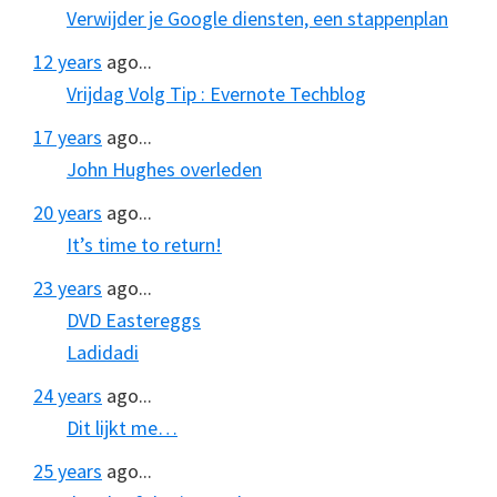
Verwijder je Google diensten, een stappenplan
12 years
ago...
Vrijdag Volg Tip : Evernote Techblog
17 years
ago...
John Hughes overleden
20 years
ago...
It’s time to return!
23 years
ago...
DVD Eastereggs
Ladidadi
24 years
ago...
Dit lijkt me…
25 years
ago...