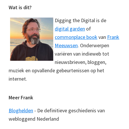
Footer
Wat is dit?
Digging the Digital is de
digital garden
of
commonplace book
van
Frank
Meeuwsen
. Onderwerpen
variëren van indieweb tot
nieuwsbrieven, bloggen,
muziek en opvallende gebeurtenissen op het
internet.
Meer Frank
Bloghelden
- De definitieve geschiedenis van
webloggend Nederland