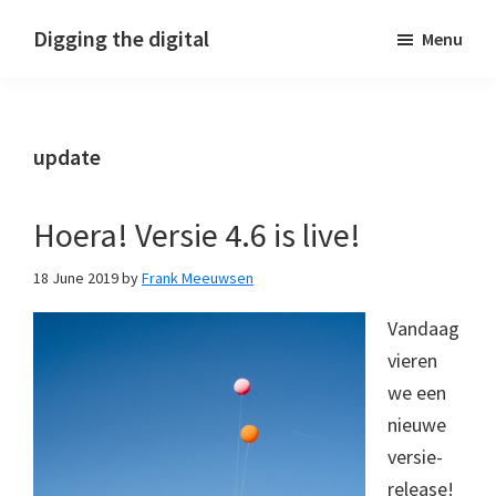
Skip
Skip
Skip
Digging the digital
Menu
to
to
to
primary
main
footer
navigation
content
update
Hoera! Versie 4.6 is live!
18 June 2019
by
Frank Meeuwsen
Vandaag
vieren
we een
nieuwe
versie-
release!