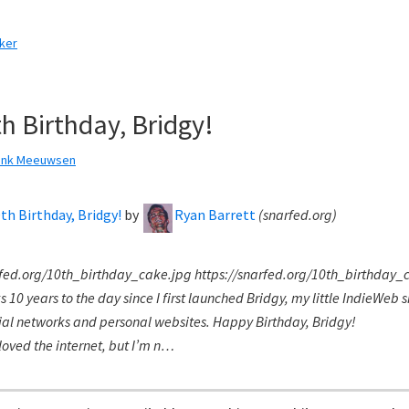
cker
h Birthday, Bridgy!
ank Meeuwsen
th Birthday, Bridgy!
by
Ryan Barrett
(
snarfed.org
)
rfed.org/10th_birthday_cake.jpg https://snarfed.org/10th_birthday_
10 years to the day since I first launched Bridgy, my little IndieWeb s
ial networks and personal websites. Happy Birthday, Bridgy!
loved the internet, but I’m n…