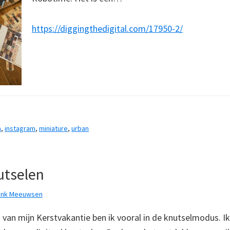
https://diggingthedigital.com/17950-2/
a
,
instagram
,
miniature
,
urban
utselen
ank Meeuwsen
 van mijn Kerstvakantie ben ik vooral in de knutselmodus. I