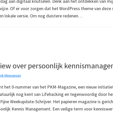
e dag aan digitaal knutselen. Denk aan het ontdekken van mi
wijze. Of er voor zorgen dat het WordPress theme van deze s
en lokale versie. Om nog duistere redenen…
view over persoonlijk kennismanag
ank Meeuwsen
jnt het 0-nummer van het PKM-Magazine, een nieuw initiatief
 natuurlijk nog kent van Lifehacking en tegenwoordig door he
 Fijne Weekupdate-Schrijver. Het papieren magazine is gerich
onlijk Kennis Management. Een veilige term voor kenniswer