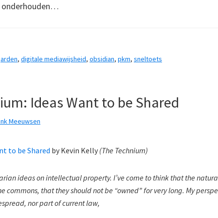
t onderhouden…
 garden
,
digitale mediawijsheid
,
obsidian
,
pkm
,
sneltoets
ium: Ideas Want to be Shared
ank Meeuwsen
nt to be Shared
by
Kevin Kelly
(
The Technium
)
arian ideas on intellectual property. I’ve come to think that the natur
the commons, that they should not be “owned” for very long. My perspec
spread, nor part of current law,