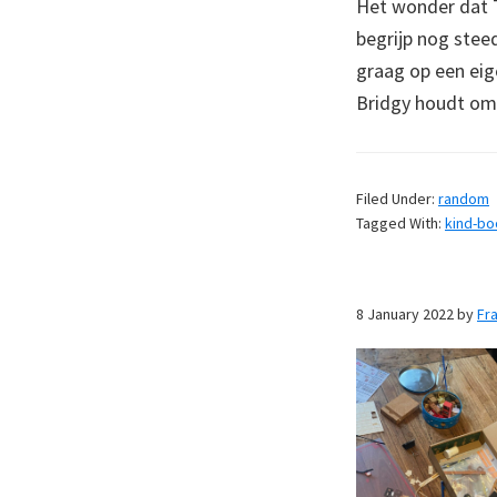
Het wonder dat T
begrijp nog steed
graag op een eige
Bridgy houdt om
Filed Under:
random
Tagged With:
kind-b
8 January 2022
by
Fr