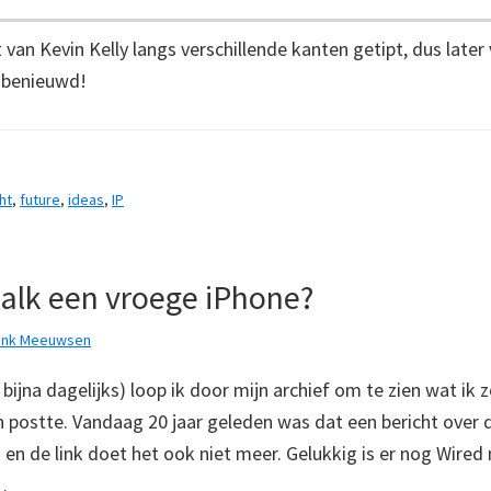
t van Kevin Kelly langs verschillende kanten getipt, dus late
n benieuwd!
ht
,
future
,
ideas
,
IP
alk een vroege iPhone?
ank Meeuwsen
 bijna dagelijks) loop ik door mijn archief om te zien wat ik z
 postte. Vandaag 20 jaar geleden was dat een bericht over 
en de link doet het ook niet meer. Gelukkig is er nog Wired 
…