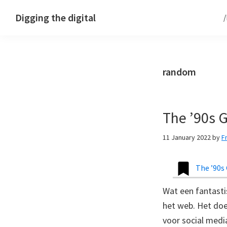
Skip
Skip
Skip
Digging the digital
to
to
to
primary
main
footer
navigation
content
random
The ’90s G
11 January 2022
by
F
The ’90s
Wat een fantastis
het web. Het doe
voor social medi