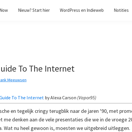
/Now
Nieuw? Start hier
WordPress en Indieweb
Notities
uide To The Internet
rank Meeuwsen
 Guide To The Internet
by
Alexa Carson
(
Vapor95
)
che en tegelijk cringy terugblik naar de jaren ‘90, met prom
t me denken aan de vele presentaties die we in de vroege 2
a. Wat nu heel gewoon is, moesten we uitgebreid uitleggen. 