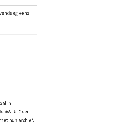
r vandaag eens
oal in
de iWalk. Geen
met hun archief.