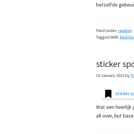
hetzelfde gebeu
Filed Under:
random
Tagged With:
kind-b
sticker sp
10 January 2022
by
F
sticker s
Wat een heerlijk 
all over, but base