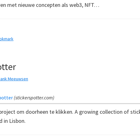
ren met nieuwe concepten als web3, NFT…
ookmark
otter
rank Meeuwsen
potter
(
stickerspotter.com
)
project om doorheen te klikken. A growing collection of stick
d in Lisbon.