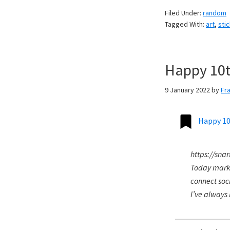
Filed Under:
random
Tagged With:
art
,
sti
Happy 10t
9 January 2022
by
Fr
Happy 10
https://sna
Today marks 
connect soc
I’ve always 