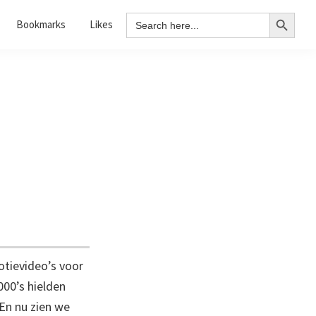
Search Button
Search
Bookmarks
Likes
for:
otievideo’s voor
000’s hielden
En nu zien we