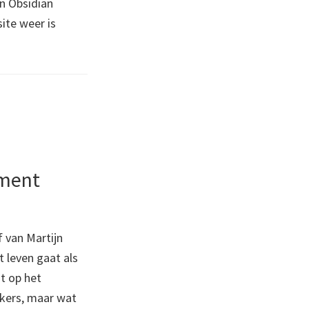
jn Obsidian
ite weer is
ement
 van Martijn
t leven gaat als
t op het
kers, maar wat