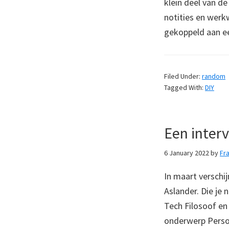
klein deel van d
notities en werk
gekoppeld aan e
Filed Under:
random
Tagged With:
DIY
Een inter
6 January 2022
by
Fr
In maart verschi
Aslander. Die je
Tech Filosoof en
onderwerp Perso