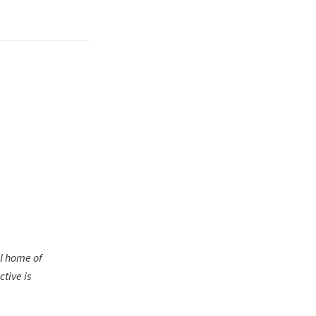
al home of
tive is