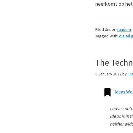
neerkomt op he
Filed Under:
random
Tagged With:
digital
The Techn
5 January 2022
by
Fr
Ideas Wa
I have contr
ideas is in 
neither wide