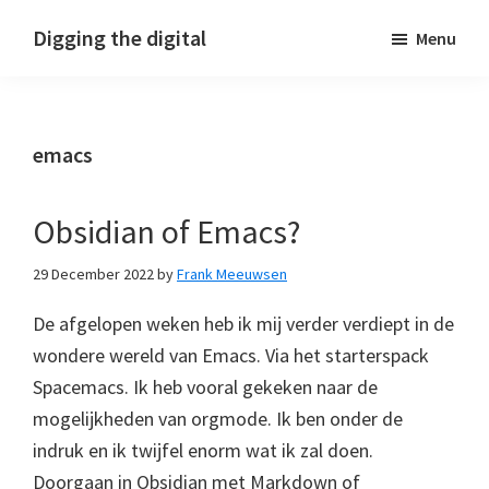
Skip
Skip
Skip
Digging the digital
Menu
to
to
to
primary
main
footer
navigation
content
emacs
Obsidian of Emacs?
29 December 2022
by
Frank Meeuwsen
De afgelopen weken heb ik mij verder verdiept in de
wondere wereld van Emacs. Via het starterspack
Spacemacs. Ik heb vooral gekeken naar de
mogelijkheden van orgmode. Ik ben onder de
indruk en ik twijfel enorm wat ik zal doen.
Doorgaan in Obsidian met Markdown of