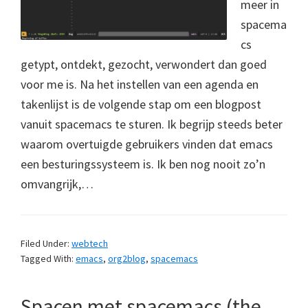
meer in
spacema
cs
getypt, ontdekt, gezocht, verwondert dan goed
voor me is. Na het instellen van een agenda en
takenlijst is de volgende stap om een blogpost
vanuit spacemacs te sturen. Ik begrijp steeds beter
waarom overtuigde gebruikers vinden dat emacs
een besturingssysteem is. Ik ben nog nooit zo’n
omvangrijk,…
Filed Under:
webtech
Tagged With:
emacs
,
org2blog
,
spacemacs
Spacen met spacemacs (the