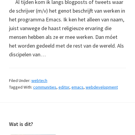
Al tijden kom ik langs blogposts of tweets waar
de schrijver (m/v) het genot beschrijft van werken in
het programma Emacs. Ik ken het alleen van naam,
juist vanwege de haast religieuze ervaring die
mensen hebben als ze er mee werken. Dan móet
het worden gedeeld met de rest van de wereld. Als
discipelen van…
Filed Under:
webtech
Tagged With:
communities
,
editor
,
emacs
,
webdevelopment
Footer
Wat is dit?