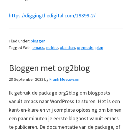
https://diggingthedigital.com/19399-2/
Filed Under:
bloggen
Tagged With:
emacs
,
notitie
,
obsidian
,
orgmode
,
pkm
Bloggen met org2blog
29 September 2022
by
Frank Meeuwsen
Ik gebruik de package org2blog om blogposts
vanuit emacs naar WordPress te sturen. Het is een
kant-en-klare en vrij complete oplossing om binnen
een paar minuten je eerste blogpost vanuit emacs
te publiceren. De documentatie van de package, of