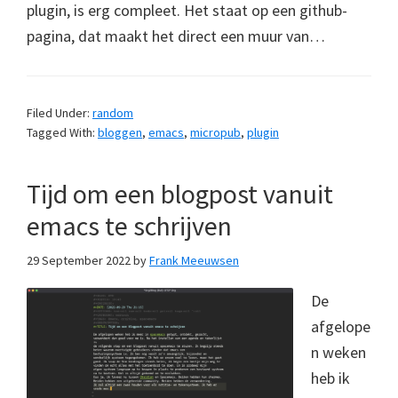
plugin, is erg compleet. Het staat op een github-
pagina, dat maakt het direct een muur van…
Filed Under:
random
Tagged With:
bloggen
,
emacs
,
micropub
,
plugin
Tijd om een blogpost vanuit
emacs te schrijven
29 September 2022
by
Frank Meeuwsen
De
afgelope
n weken
heb ik