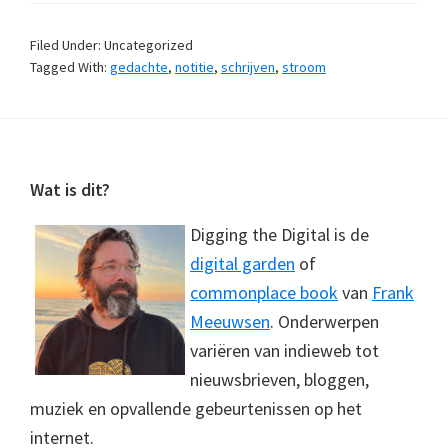
Filed Under: Uncategorized
Tagged With:
gedachte
,
notitie
,
schrijven
,
stroom
Footer
Wat is dit?
Digging the Digital is de
digital garden
of
commonplace book
van
Frank
Meeuwsen
. Onderwerpen
variëren van indieweb tot
nieuwsbrieven, bloggen,
muziek en opvallende gebeurtenissen op het
internet.