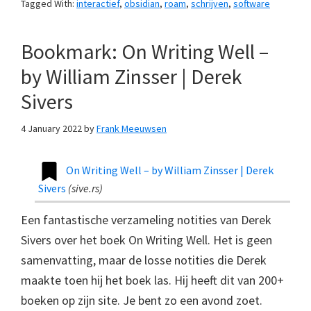
Tagged With:
interactief
,
obsidian
,
roam
,
schrijven
,
software
Bookmark: On Writing Well –
by William Zinsser | Derek
Sivers
4 January 2022
by
Frank Meeuwsen
On Writing Well – by William Zinsser | Derek
Sivers
(
sive.rs
)
Een fantastische verzameling notities van Derek
Sivers over het boek On Writing Well. Het is geen
samenvatting, maar de losse notities die Derek
maakte toen hij het boek las. Hij heeft dit van 200+
boeken op zijn site. Je bent zo een avond zoet.