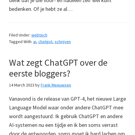
denk dat je die voor- en nadelen zelf wel kunt
bedenken. Of je hebt ze al…
Filed Under:
webtech
Tagged With:
ai
,
chatgpt
,
schrijven
Wat zegt ChatGPT over de
eerste bloggers?
14 March 2023
by
Frank Meeuwsen
Vanavond is de release van GPT-4, het nieuwe Large
Language Model waar onder andere ChatGPT mee
wordt aangestuurd. Ik gebruik ChatGPT en andere
AI-systemen nu een tijdje en ik ben soms verrast
door de antwoorden, soms moet ik hard lachen om