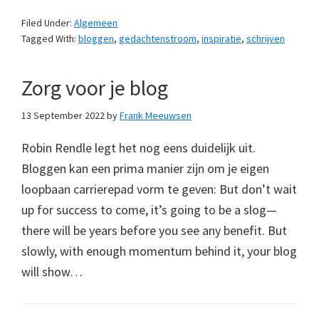
Filed Under:
Algemeen
Tagged With:
bloggen
,
gedachtenstroom
,
inspiratie
,
schrijven
Zorg voor je blog
13 September 2022
by
Frank Meeuwsen
Robin Rendle legt het nog eens duidelijk uit.
Bloggen kan een prima manier zijn om je eigen
loopbaan carrierepad vorm te geven: But don’t wait
up for success to come, it’s going to be a slog—
there will be years before you see any benefit. But
slowly, with enough momentum behind it, your blog
will show…