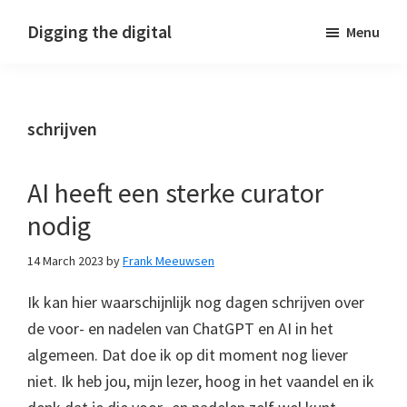
Skip
Skip
Skip
Digging the digital
Menu
to
to
to
primary
main
footer
navigation
content
schrijven
AI heeft een sterke curator
nodig
14 March 2023
by
Frank Meeuwsen
Ik kan hier waarschijnlijk nog dagen schrijven over
de voor- en nadelen van ChatGPT en AI in het
algemeen. Dat doe ik op dit moment nog liever
niet. Ik heb jou, mijn lezer, hoog in het vaandel en ik