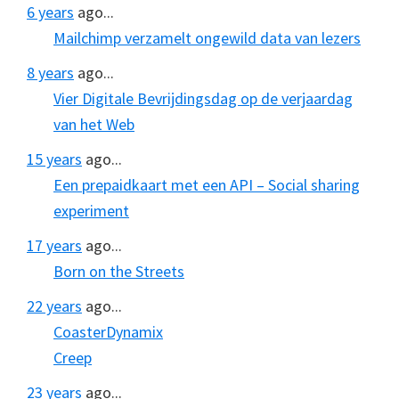
6 years
ago...
Mailchimp verzamelt ongewild data van lezers
8 years
ago...
Vier Digitale Bevrijdingsdag op de verjaardag
van het Web
15 years
ago...
Een prepaidkaart met een API – Social sharing
experiment
17 years
ago...
Born on the Streets
22 years
ago...
CoasterDynamix
Creep
23 years
ago...