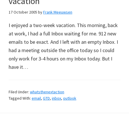
vacation
17 October 2005
by
Frank Meeuwsen
I enjoyed a two-week vacation. This morning, back
at work, I had a full Inbox waiting for me. 912 new
emails to be exact. And I left with an empty Inbox. I
had a meeting outside the office today so I could
only work for 3-4 hours on my Inbox today. But I
have it…
Filed Under:
whatsthenextaction
Tagged With:
email
,
GTD
,
inbox
,
outlook