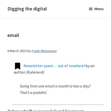
Skip
Skip
Skip
Digging the digital
Menu
to
to
to
primary
main
footer
navigation
content
email
6 March 2023
by
Frank Meeuwsen
Newsletter spam… out of nowhere!
by
an
author
(
Rubenerd
)
Going from one email a month to two a day?
That’s a paddlin’.