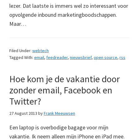
lezer. Dat laatste is immers wel zo interessant voor
opvolgende inbound marketingboodschappen.
Maar…
Filed Under:
webtech
Tagged With:
email
,
feedreader
,
nieuwsbrief
,
open source
,
rss
Hoe kom je de vakantie door
zonder email, Facebook en
Twitter?
27 August 2013
by
Frank Meeuwsen
Een laptop is overbodige bagage voor mijn
vakantie. Ik neem alleen mijn iPhone en iPad mee.