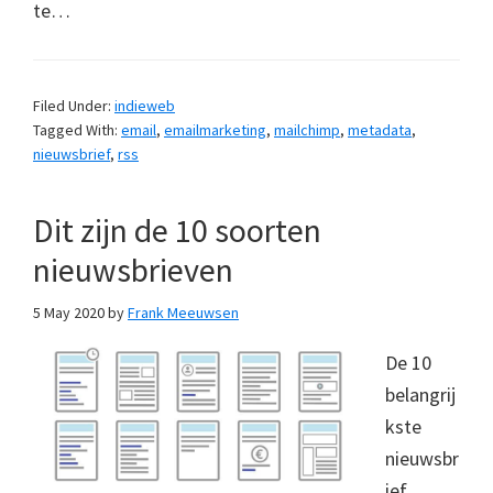
te…
Filed Under:
indieweb
Tagged With:
email
,
emailmarketing
,
mailchimp
,
metadata
,
nieuwsbrief
,
rss
Dit zijn de 10 soorten
nieuwsbrieven
5 May 2020
by
Frank Meeuwsen
De 10
belangrij
kste
nieuwsbr
ief