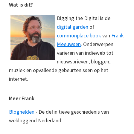
Footer
Wat is dit?
Digging the Digital is de
digital garden
of
commonplace book
van
Frank
Meeuwsen
. Onderwerpen
variëren van indieweb tot
nieuwsbrieven, bloggen,
muziek en opvallende gebeurtenissen op het
internet.
Meer Frank
Bloghelden
- De definitieve geschiedenis van
webloggend Nederland