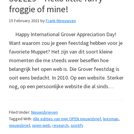
froggie of mine!
15 February 2021
by
Frank Meeuwsen
Happy International Grover Appreciation Day!
Want waarom zou je geen feestdag hebben voor je
favoriete Muppet? Het zijn van dit soort kleine
momenten die me steeds weer beseffen hoe
belangrijk het open web is. Die Grover feestdag is
ooit eens bedacht. In 2010. Op een website. Sterker
nog, op een persoonlijke website die al sinds…
Filed Under:
Nieuwsbrieven
Tagged With:
Alle edities van mijn OPEN nieuwsbrief
,
leesmap
,
nieuwsbrief
,
open-web
,
research
,
spotify