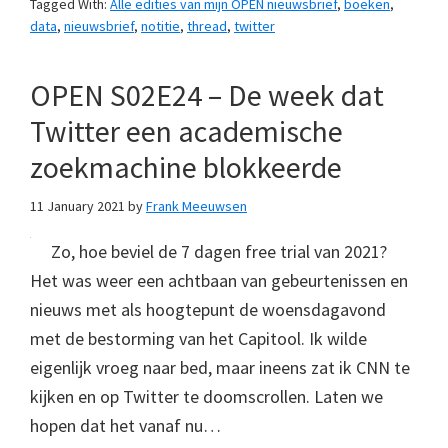
Tagged With:
Alle edities van mijn OPEN nieuwsbrief
,
boeken
,
data
,
nieuwsbrief
,
notitie
,
thread
,
twitter
OPEN S02E24 – De week dat
Twitter een academische
zoekmachine blokkeerde
11 January 2021
by
Frank Meeuwsen
Zo, hoe beviel de 7 dagen free trial van 2021?
Het was weer een achtbaan van gebeurtenissen en
nieuws met als hoogtepunt de woensdagavond
met de bestorming van het Capitool. Ik wilde
eigenlijk vroeg naar bed, maar ineens zat ik CNN te
kijken en op Twitter te doomscrollen. Laten we
hopen dat het vanaf nu…