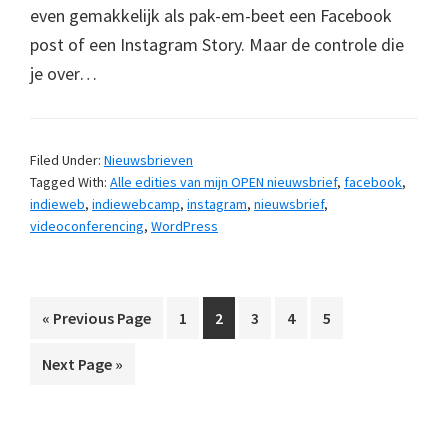
even gemakkelijk als pak-em-beet een Facebook
post of een Instagram Story. Maar de controle die
je over…
Filed Under:
Nieuwsbrieven
Tagged With:
Alle edities van mijn OPEN nieuwsbrief
,
facebook
,
indieweb
,
indiewebcamp
,
instagram
,
nieuwsbrief
,
videoconferencing
,
WordPress
Go
Page
Page
Page
Page
Page
«
Previous Page
1
2
3
4
5
to
Go
Next Page »
to