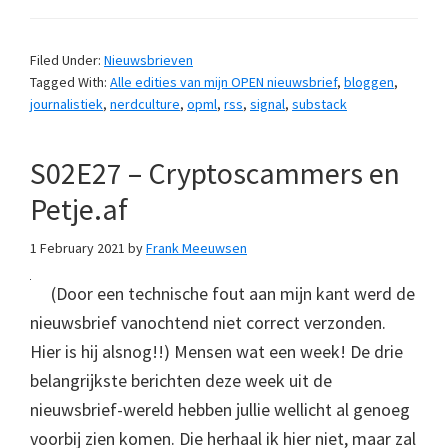
Filed Under:
Nieuwsbrieven
Tagged With:
Alle edities van mijn OPEN nieuwsbrief
,
bloggen
,
journalistiek
,
nerdculture
,
opml
,
rss
,
signal
,
substack
S02E27 – Cryptoscammers en
Petje.af
1 February 2021
by
Frank Meeuwsen
(Door een technische fout aan mijn kant werd de
nieuwsbrief vanochtend niet correct verzonden.
Hier is hij alsnog!!) Mensen wat een week! De drie
belangrijkste berichten deze week uit de
nieuwsbrief-wereld hebben jullie wellicht al genoeg
voorbij zien komen. Die herhaal ik hier niet, maar zal