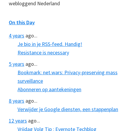
webloggend Nederland
On this Day
4 years
ago...
Je bio in je RSS-feed. Handig!
Resistance is necessary
5 years
ago...
Bookmark: net.wars: Privacy-preserving mass
surveillance
Abonneren op aantekeningen
8 years
ago...
Verwijder je Google diensten, een stappenplan
12 years
ago...
Vrijdag Volg Tip : Evernote Techblog