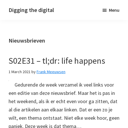
Skip
Skip
Skip
Digging the digital
Menu
to
to
to
primary
main
footer
navigation
content
Nieuwsbrieven
S02E31 – tl;dr: life happens
1 March 2021
by
Frank Meeuwsen
Gedurende de week verzamel ik veel links voor
een editie van deze nieuwsbrief. Maar het is pas in
het weekend, als ik er echt even voor ga zitten, dat
al die artikelen aan elkaar linken. Dat er een zo je
wilt, een thema ontstaat. Niet elke week hoor, geen
paniek. Deze week is dat thema…