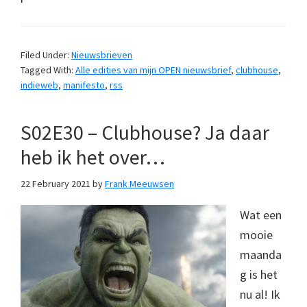
Filed Under:
Nieuwsbrieven
Tagged With:
Alle edities van mijn OPEN nieuwsbrief
,
clubhouse
,
indieweb
,
manifesto
,
rss
S02E30 – Clubhouse? Ja daar
heb ik het over…
22 February 2021
by
Frank Meeuwsen
Wat een
mooie
maanda
g is het
nu al! Ik