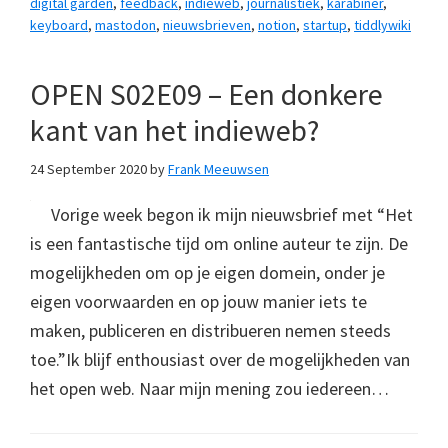
digital garden
,
feedback
,
indieweb
,
journalistiek
,
karabiner
,
keyboard
,
mastodon
,
nieuwsbrieven
,
notion
,
startup
,
tiddlywiki
OPEN S02E09 – Een donkere
kant van het indieweb?
24 September 2020
by
Frank Meeuwsen
Vorige week begon ik mijn nieuwsbrief met “Het
is een fantastische tijd om online auteur te zijn. De
mogelijkheden om op je eigen domein, onder je
eigen voorwaarden en op jouw manier iets te
maken, publiceren en distribueren nemen steeds
toe.”Ik blijf enthousiast over de mogelijkheden van
het open web. Naar mijn mening zou iedereen…